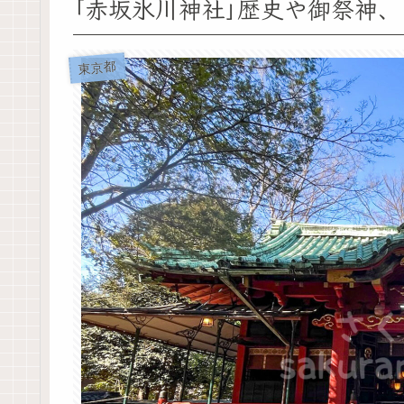
｢赤坂氷川神社｣歴史や御祭神
東京都