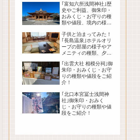
｢富知六所浅間神社｣歴
史やご利益、御朱印・
おみくじ・お守りの種
類や値段、境内の様子
をご紹介！
子供と泊まってみた！
｢長島温泉｣ホテルオリ
ーブの部屋の様子やア
メニティの種類、夕朝
食バイキングや館内の
｢出雲大社 相模分祠｣御
様子をご紹介！
朱印・おみくじ・お守
りの種類や値段をご紹
介！
｢北口本宮冨士浅間神
社｣御朱印・おみく
じ・お守りの種類や値
段をご紹介！