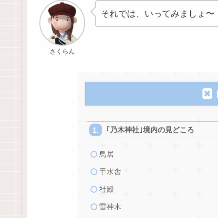
それでは、いってみましょ〜
さくらん
｢乃木神社｣境内の見どころ
鳥居
手水舎
社殿
雷神木