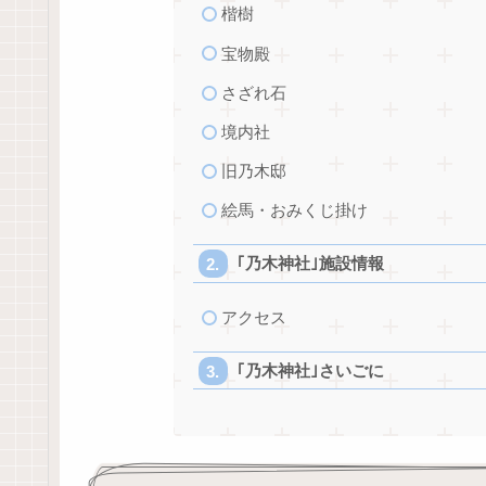
楷樹
宝物殿
さざれ石
境内社
旧乃木邸
絵馬・おみくじ掛け
｢乃木神社｣施設情報
アクセス
｢乃木神社｣さいごに