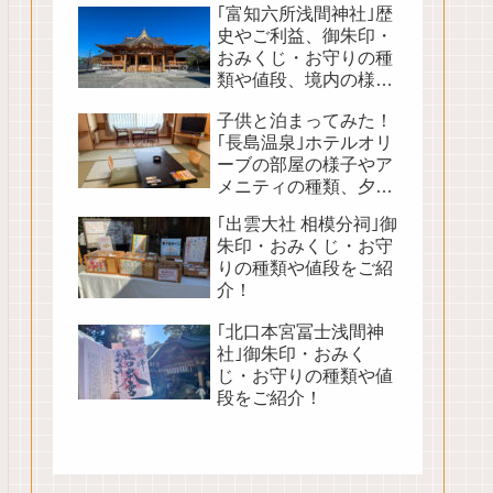
｢富知六所浅間神社｣歴
史やご利益、御朱印・
おみくじ・お守りの種
類や値段、境内の様子
をご紹介！
子供と泊まってみた！
｢長島温泉｣ホテルオリ
ーブの部屋の様子やア
メニティの種類、夕朝
食バイキングや館内の
｢出雲大社 相模分祠｣御
様子をご紹介！
朱印・おみくじ・お守
りの種類や値段をご紹
介！
｢北口本宮冨士浅間神
社｣御朱印・おみく
じ・お守りの種類や値
段をご紹介！