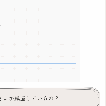
)
神さまが鎮座しているの？