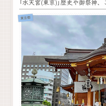
｢水天宮(東京)｣歴史や御祭神
東京都