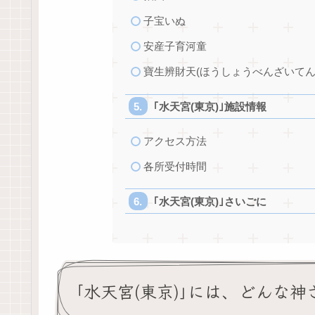
子宝いぬ
安産子育河童
寶生辨財天(ほうしょうべんざいてん
｢水天宮(東京)｣施設情報
アクセス方法
各所受付時間
｢水天宮(東京)｣さいごに
｢水天宮(東京)｣には、どんな