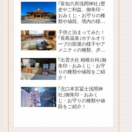
｢富知六所浅間神社｣歴
史やご利益、御朱印・
おみくじ・お守りの種
類や値段、境内の様子
をご紹介！
子供と泊まってみた！
｢長島温泉｣ホテルオリ
ーブの部屋の様子やア
メニティの種類、夕朝
食バイキングや館内の
｢出雲大社 相模分祠｣御
様子をご紹介！
朱印・おみくじ・お守
りの種類や値段をご紹
介！
｢北口本宮冨士浅間神
社｣御朱印・おみく
じ・お守りの種類や値
段をご紹介！