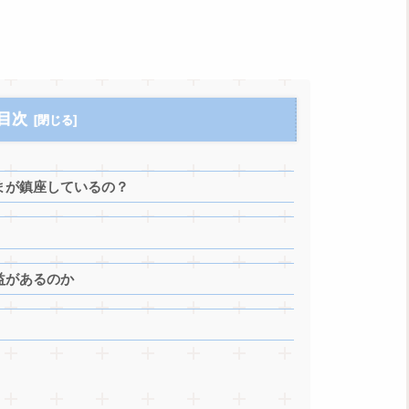
目次
さまが鎮座しているの？
益があるのか