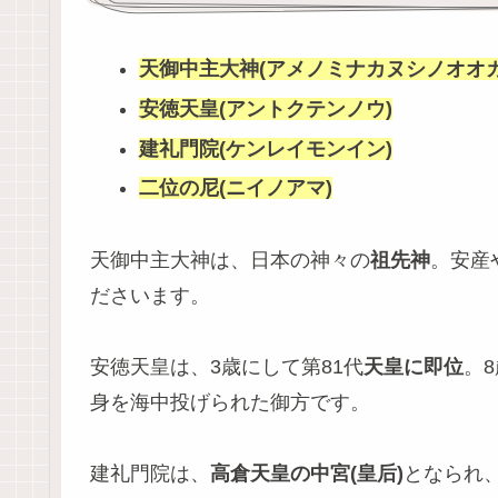
天御中主大神(アメノミナカヌシノオオカ
安徳天皇(アントクテンノウ)
建礼門院(ケンレイモンイン)
二位の尼(ニイノアマ)
天御中主大神は、日本の神々の
祖先神
。安産
ださいます。
安徳天皇は、3歳にして第81代
天皇に即位
。
身を海中投げられた御方です。
建礼門院は、
高倉天皇の中宮(皇后)
となられ