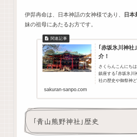
伊弉冉命は、日本神話の女神様であり、
日本
妹の祖母にあたるお方です。
｢赤坂氷川神社
介！
さくらんこんにちは
鎮座する｢赤坂氷川
社の歴史や御祭神ど
や駐車場の有無授与品
sakuran-sanpo.com
｢青山熊野神社｣歴史