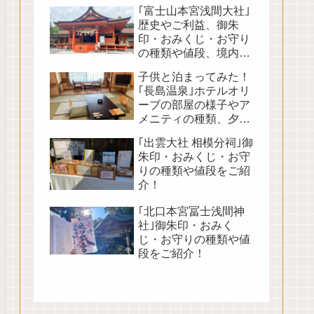
｢富士山本宮浅間大社｣
歴史やご利益、御朱
印・おみくじ・お守り
の種類や値段、境内の
見どころをご紹介！
子供と泊まってみた！
｢長島温泉｣ホテルオリ
ーブの部屋の様子やア
メニティの種類、夕朝
食バイキングや館内の
｢出雲大社 相模分祠｣御
様子をご紹介！
朱印・おみくじ・お守
りの種類や値段をご紹
介！
｢北口本宮冨士浅間神
社｣御朱印・おみく
じ・お守りの種類や値
段をご紹介！