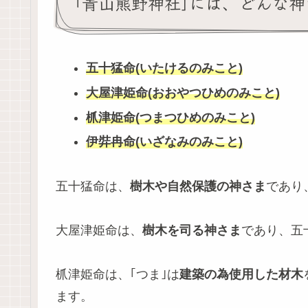
｢青山熊野神社｣には、どんな
五十猛命(いたけるのみこと)
大屋津姫命(おおやつひめのみこと)
枛津姫命(つまつひめのみこと)
伊弉冉命(いざなみのみこと)
五十猛命は、
樹木や自然保護の神さま
であり
大屋津姫命は、
樹木を司る神さま
であり、五
枛津姫命は、｢つま｣は
建築の為使用した材木
ます。