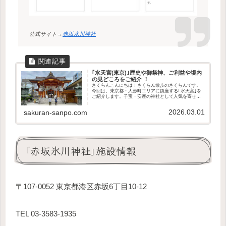
公式サイト→
赤坂氷川神社
｢水天宮(東京)｣歴史や御祭神、ご利益や境内
の見どころをご紹介 ！
さくらんこんにちは！さくらん散歩のさくらんです。
今回は、東京都・人形町エリアに鎮座する｢水天宮｣を
ご紹介します。子宝・安産の神社として人気を寄せ、
全国各地からも参拝客が訪れる水天宮。今回機会に恵
まれたので、初めて参拝してきました^^この記事...
2026.03.01
sakuran-sanpo.com
｢赤坂氷川神社｣施設情報
〒107-0052 東京都港区赤坂6丁目10-12
TEL 03-3583-1935