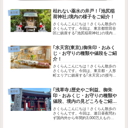
枯れない薬水の井戸！｢池尻稲
東京都
荷神社｣境内の様子をご紹介！
さくらんこんにちは！さくらん散歩の
さくらんです。今回は、東京都世田谷
区に鎮座する｢池尻稲荷神社｣の境内の
様子をご紹介します！歴史やご利益、
御朱印・お守り・おみくじなどは、こ
ちらの記事でご紹介しています。参拝
｢水天宮(東京)｣御朱印・おみく
東京都
の参考になれば幸いです。さくらん
じ・お守りの種類や値段をご紹
そ...
介！
さくらんこんにちは！さくらん散歩の
さくらんです。今回は、東京都・人形
町エリアに鎮座する｢水天宮｣の授与品
をご紹介します。可愛く洗礼されたお
守りや、たくさんの種類の御朱印。水
天宮ならではの授与品が用意されてい
｢浅草寺｣歴史やご利益、御朱
東京都
ます。自分用にだけでなく、家族や
印・おみくじ・お守りの種類や
友...
値段、境内の見どころをご紹
介！
さくらんこんにちは！さくらん散歩の
さくらんです。今回は、連日昼夜問わ
ず国内外から年間約3,000万人もの参
拝者が訪れる、｢浅草寺｣をご紹介しま
す！この記事で分かることアクセス方