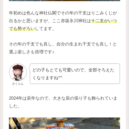
年初めは色んな神社仏閣でその年の干支はりこみくじが
出るかと思いますが、ここ赤坂氷川神社は
十二支がいつ
でも勢ぞろい
してます。
その年の干支でも良し、自分の生まれ干支でも良し！と
選ぶ楽しさも倍増です♪
どの子もとても可愛いので、全部そろえた
くなりますね^^
さくらん
2024年は辰年なので、大きな辰の張り子も飾られていま
した。