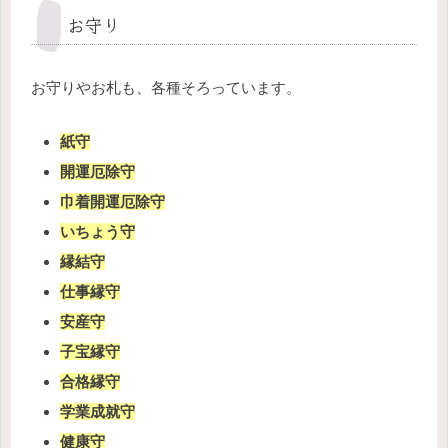
お守り
お守りやお札も、各種そろっています。
紙守
開運厄除守
巾着開運厄除守
いちょう守
縁結守
仕事縁守
安産守
子宝縁守
合格縁守
学業成就守
健康守