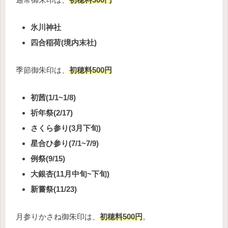
氷川神社
四合稲荷(境内末社)
季節御朱印は、
初穂料500円
初茜(1/1~1/8)
祈年祭(2/17)
さくら参り(3月下旬)
星合ひ参り(7/1~7/9)
例祭(9/15)
大銀杏(11月中旬~下旬)
新嘗祭(11/23)
月参りかさね御朱印は、
初穂料500円
。