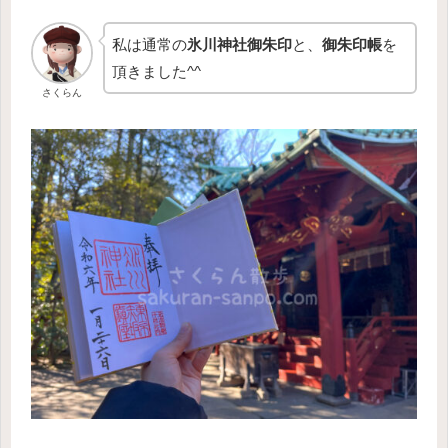
私は通常の
氷川神社御朱印
と、
御朱印帳
を
頂きました^^
さくらん