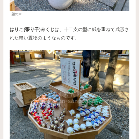
願の木
はりこ(張り子)みくじ
は、十二支の型に紙を重ねて成形さ
れた軽い置物のようなものです。