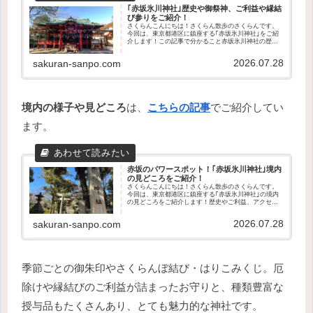
｢赤坂氷川神社｣歴史や御祭神、ご利益や縁結
び参りをご紹介！
さくらんこんにちは！さくらん散歩のさくらんです。
今回は、東京都港区に鎮座する｢赤坂氷川神社｣をご紹
介します！この記事で分かること赤坂氷川神社の歴史
や御祭神どんなご利益があるのか縁結び参りについて
アクセス方法や駐車場の有無授与品の種類や値段は...
2026.07.28
sakuran-sanpo.com
境内の様子や見どころ
は、
こちらの記事
でご紹介してい
ます。
赤坂のパワースポット！｢赤坂氷川神社｣境内
の見どころをご紹介！
さくらんこんにちは！さくらん散歩のさくらんです。
今回は、東京都港区に鎮座する｢赤坂氷川神社｣の境内
の見どころをご紹介します！歴史やご利益、アクセス
方法は、こちらの記事でご紹介しています。授与品の
種類や値段は、こちらの記事でご紹介しています。...
2026.07.28
sakuran-sanpo.com
季節ごとの御朱印やさくらんぼ結び・はりこみくじ。厄
除けや縁結びのご利益が詰まったお守りと、種類豊富な
授与品もたくさんあり、とても魅力的な神社です。