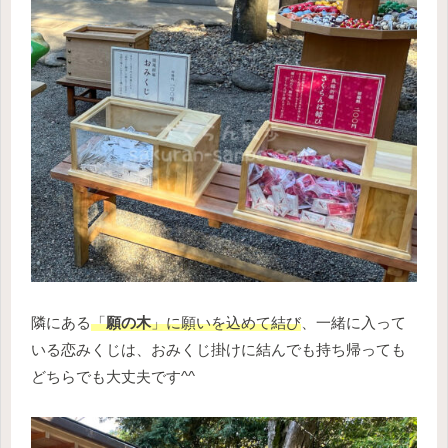
隣にある
「
願の木
」に願いを込めて結び
、一緒に入って
いる恋みくじは、おみくじ掛けに結んでも持ち帰っても
どちらでも大丈夫です^^