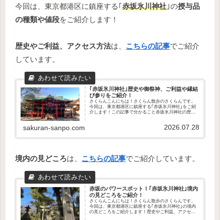
今回は、東京都港区に鎮座する｢
赤坂氷川神社
｣の
授与品
の種類や値段
をご紹介します！
歴史やご利益、アクセス方法
は、
こちらの記事
でご紹介
しています。
｢赤坂氷川神社｣歴史や御祭神、ご利益や縁結
び参りをご紹介！
さくらんこんにちは！さくらん散歩のさくらんです。
今回は、東京都港区に鎮座する｢赤坂氷川神社｣をご紹
介します！この記事で分かること赤坂氷川神社の歴史
や御祭神どんなご利益があるのか縁結び参りについて
アクセス方法や駐車場の有無授与品の種類や値段は...
2026.07.28
sakuran-sanpo.com
境内の見どころ
は、
こちらの記事
でご紹介しています。
赤坂のパワースポット！｢赤坂氷川神社｣境内
の見どころをご紹介！
さくらんこんにちは！さくらん散歩のさくらんです。
今回は、東京都港区に鎮座する｢赤坂氷川神社｣の境内
の見どころをご紹介します！歴史やご利益、アクセス
方法は、こちらの記事でご紹介しています。授与品の