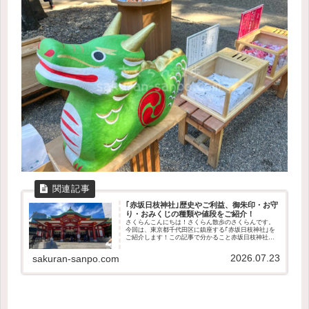
｢赤坂日枝神社｣歴史やご利益、御朱印・お守
り・おみくじの種類や値段をご紹介！
さくらんこんにちは！さくらん散歩のさくらんです。
今回は、東京都千代田区に鎮座する｢赤坂日枝神社｣を
ご紹介します！この記事で分かること赤坂日枝神社の
歴史や御祭神どんなご利益があるのか授与品の種類や
値段アクセス方法や駐車場の有無境内の見どころは...
2026.07.23
sakuran-sanpo.com