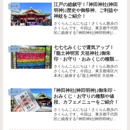
法や各所受付時間浅草寺の歴史・御本
江戸の総鎮守！｢神田神社(神田
東京都
尊どんなご利益があるのか寺と神...
明神)｣歴史や御祭神、ご利益や
神紋をご紹介！
さくらんこんにちは！さくらん散歩の
さくらんです。今回は、東京都千代田
区に鎮座する｢神田神社(神田明神)｣を
ご紹介します！神田神社の歴史や御祭
神どんなご利益があるのかアクセス方
法や駐車場の有無授与品やカフェメニ
七七七みくじで運気アップ！
東京都
ューは、こちらの記事でご紹介して...
｢龍土神明宮 天祖神社｣御朱
印・お守り・おみくじの種類や
値段、境内の様子をご紹介！
さくらんこんにちは！さくらん散歩の
さくらんです。今回は、東京都港区六
本木に鎮座する｢龍土神明宮 天祖神社｣
をご紹介します。この記事で分かるこ
と授与品の種類や値段境内の様子参拝
の参考になれば幸いです。さくらんそ
｢神田神社(神田明神)｣御朱印・
東京都
れでは、いってみましょ〜！｢龍土...
おみくじ・お守りの種類や値
段、カフェメニューをご紹介！
さくらんこんにちは！さくらん散歩の
さくらんです。今回は、東京都千代田
区に鎮座する｢神田神社(神田明神)｣の
授与品、カフェのメニューをご紹介し
ます！歴史やご利益、アクセス方法