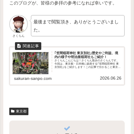
このブログが、皆様の参拝の参考になれば幸いです。
最後まで閲覧頂き、ありがとうございまし
た。
さくらん
｢笠間稲荷神社 東京別社｣歴史やご利益、境
内の様子や明治座稲荷社もご紹介！
さくらんこんにちは！さくらん散歩のさくらんです。
今回は、東京都・日本橋に鎮座する｢笠間稲荷神社 東
京別社｣をご紹介します！この記事で分かること東京別
社の歴史や御祭神どんなご利益があるのか境内の様子
明治座横に鎮座する明治座分社についてアクセス...
2026.06.26
sakuran-sanpo.com
東京都