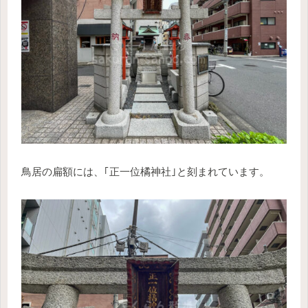
鳥居の扁額には、｢正一位橘神社｣と刻まれています。