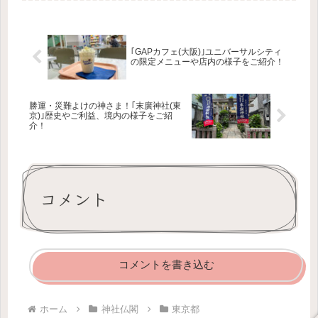
る水天宮。今回機会に恵まれたので、
初めて参拝してきました^^この記事...
｢GAPカフェ(大阪)｣ユニバーサルシティ
の限定メニューや店内の様子をご紹介！
勝運・災難よけの神さま！｢末廣神社(東
京)｣歴史やご利益、境内の様子をご紹
介！
コメント
コメントを書き込む
ホーム
神社仏閣
東京都