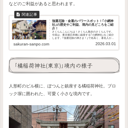
などのご利益があると思われます。
強運厄除・金運のパワースポット！｢小網神
社｣の歴史やご利益、境内の見どころをご紹
介！
さくらんこんにちは！さくらん散歩のさくらんです。
今回は、東京都日本橋に鎮座する｢小網神社｣をご紹介
します。｢強運厄除の神さま！｣で名高く、著名人から
も強く推される人気の神社。さくらん今回機会に恵ま
2026.03.01
sakuran-sanpo.com
れたので、初めて参拝してきました^^この記事...
｢橘稲荷神社(東京)｣境内の様子
人形町のビル横に、ぽつんと鎮座する橘稲荷神社。ブロ
ック塀に囲われた、可愛く小さな境内です。