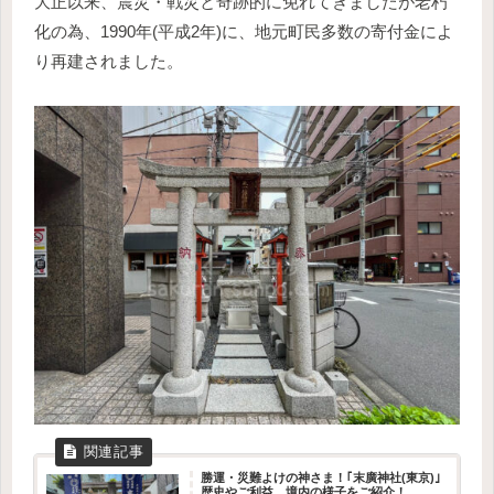
大正以来、震災・戦災と奇跡的に免れてきましたが老朽
化の為、1990年(平成2年)に、地元町民多数の寄付金によ
り再建されました。
勝運・災難よけの神さま！｢末廣神社(東京)｣
歴史やご利益、境内の様子をご紹介！