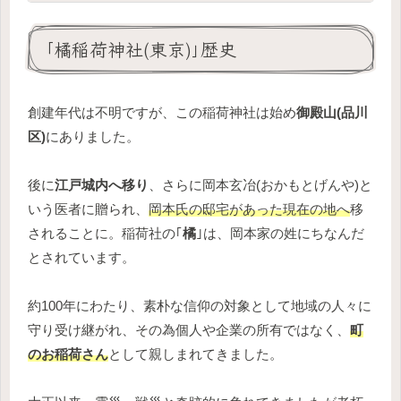
｢橘稲荷神社(東京)｣歴史
創建年代は不明ですが、この稲荷神社は始め
御殿山(品川
区)
にありました。
後に
江戸城内へ移り
、さらに岡本玄冶(おかもとげんや)と
いう医者に贈られ、
岡本氏の邸宅があった現在の地へ
移
されることに。稲荷社の｢
橘
｣は、岡本家の姓にちなんだ
とされています。
約100年にわたり、素朴な信仰の対象として地域の人々に
守り受け継がれ、その為個人や企業の所有ではなく、
町
のお稲荷さん
として親しまれてきました。