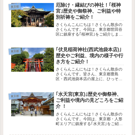
あるのか授与品の種類や値段アクセス
厄除け・縁結びの神社！｢桜神
東京都
方法や駐車場の有無境内の見どころ
宮｣歴史や御祭神、ご利益や特
は...
別祈祷をご紹介！
さくらんこんにちは！さくらん散歩の
さくらんです。今回は、東京都世田谷
区に鎮座する｢桜神宮｣をご紹介しま
す！この記事で分かること桜神宮の歴
史や御祭神どんなご利益があるのか古
代神道 特別祈祷についてアクセス方法
｢伏見稲荷神社(西武池袋本店)｣
東京都
や駐車場の有無境内の様子や御朱
歴史やご利益、境内の様子や行
印・...
き方をご紹介！
さくらんこんにちは！さくらん散歩の
さくらんです。皆さん、東京都豊島
区・西武池袋本店の屋上に、ひっそり
と鎮座する小さな稲荷神社があるのを
ご存知ですか？今回は、西武百貨店と
いう大企業を陰ながら支える｢伏見稲
｢水天宮(東京)｣歴史や御祭神、
東京都
荷神社｣をご紹介します！この記事で
ご利益や境内の見どころをご紹
分か...
介 ！
さくらんこんにちは！さくらん散歩の
さくらんです。今回は、東京都・人形
町エリアに鎮座する｢水天宮｣をご紹介
します。子宝・安産の神社として人気
を寄せ、全国各地からも参拝客が訪れ