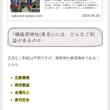
さくらんこんにちは！さくらん散歩のさくらんです。
今回は、東京都・人形町エリアに鎮座する｢末廣神社｣
をご紹介します。この記事で分かること末廣神社の歴
史や御祭神どんなご利益があるのか境内の様子アクセ
ス方法や駐車場の有無授与品については、こちらの...
2026.06.26
sakuran-sanpo.com
｢橘稲荷神社(東京)｣には、どんなご利
益があるのか
正式なご利益は不明ですが、御祭神が倉稲魂命であるこ
とから
五穀豊穣
商売繁盛
金運向上
家内安全