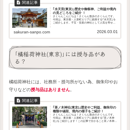
｢水天宮(東京)｣歴史や御祭神、ご利益や境内
の見どころをご紹介 ！
さくらんこんにちは！さくらん散歩のさくらんです。
今回は、東京都・人形町エリアに鎮座する｢水天宮｣を
ご紹介します。子宝・安産の神社として人気を寄せ、
全国各地からも参拝客が訪れる水天宮。今回機会に恵
まれたので、初めて参拝してきました^^この記事...
2026.03.01
sakuran-sanpo.com
｢橘稲荷神社(東京)｣には授与品があ
る？
橘稲荷神社には、社務所・授与所がない為、御朱印やお
守りなどの
授与品はありません
。
｢茶ノ木神社(東京)｣歴史やご利益、御朱印の
種類や値段、境内の様子をご紹介！
さくらんこんにちは！さくらん散歩のさくらんです。
今回は、東京都・人形町エリアに鎮座する｢茶ノ木神
社｣をご紹介します！この記事で分かること茶ノ木神社
の歴史や御祭神どんなご利益があるのか境内の様子授
与品はあるのかアクセス方法や駐車場の有無参拝の...