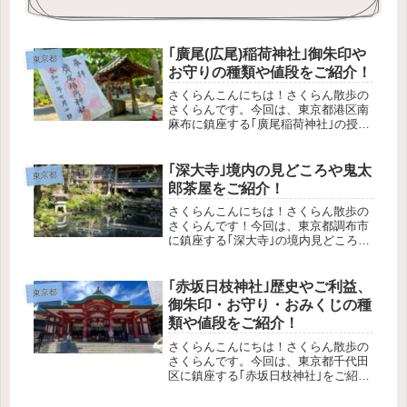
｢廣尾(広尾)稲荷神社｣御朱印や
東京都
お守りの種類や値段をご紹介！
さくらんこんにちは！さくらん散歩の
さくらんです。今回は、東京都港区南
麻布に鎮座する｢廣尾稲荷神社｣の授与
品をご紹介します！広尾駅から徒歩
2~3分の、閑静な住宅街に鎮座する廣
尾稲荷神社。どんな授与品があるか、
｢深大寺｣境内の見どころや鬼太
東京都
気になりますよね？この記事で分か
郎茶屋をご紹介！
る...
さくらんこんにちは！さくらん散歩の
さくらんです！今回は、東京都調布市
に鎮座する｢深大寺｣の境内見どころ
や、参詣と一緒に楽しみたい鬼太郎茶
屋をご紹介します。歴史やご利益、授
与品は、こちらの記事でご紹介してい
｢赤坂日枝神社｣歴史やご利益、
東京都
ます。参詣の参考になれば幸いです。
御朱印・お守り・おみくじの種
さ...
類や値段をご紹介！
さくらんこんにちは！さくらん散歩の
さくらんです。今回は、東京都千代田
区に鎮座する｢赤坂日枝神社｣をご紹介
します！この記事で分かること赤坂日
枝神社の歴史や御祭神どんなご利益が