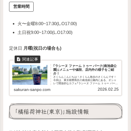
営業時間
火〜金曜8:00~17:30(L.O17:00)
土日祝9:00~17:00(L.O17:00)
定休日
月曜(祝日の場合も)
｢ラシーヌ ファーム トゥー パーク(南池袋公
園)｣メニューや値段、店内外の様子をご紹
介！
さくらんこんにちは！さくらん散歩のさくらんです！
今回は、東京都豊島区の南池袋公園内にある、オシャ
レで開放的なカフェ｢ラシーヌ ファーム トゥー パーク
(Racines FARM to PARK)｣をご紹介します！この記事
2026.02.25
sakuran-sanpo.com
で分かることカフェの...
｢橘稲荷神社(東京)｣施設情報