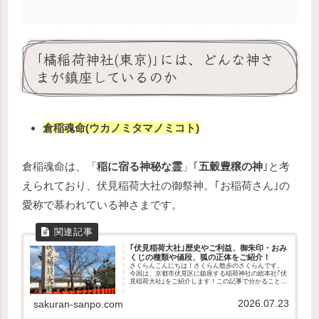
｢橘稲荷神社(東京)｣には、どんな神さ
まが鎮座しているのか
倉稲魂命(ウカノミタマノミコト)
倉稲魂命は、「
稲に宿る神秘な霊
」｢
五穀豊穣の神
｣と考
えられており、伏見稲荷大社の御祭神。｢お稲荷さん｣の
愛称で慕われている神さまです。
｢伏見稲荷大社｣歴史やご利益、御朱印・おみ
くじの種類や値段、狐の正体をご紹介！
さくらんこんにちは！さくらん散歩のさくらんです。
今回は、京都市伏見区に鎮座する稲荷神社の総本社｢伏
見稲荷大社｣をご紹介します！この記事で分かること伏
見稲荷大社の歴史や御祭神どんなご利益があるのか授
与品の種類や値段お稲荷さんとに狐についてアク...
2026.07.23
sakuran-sanpo.com