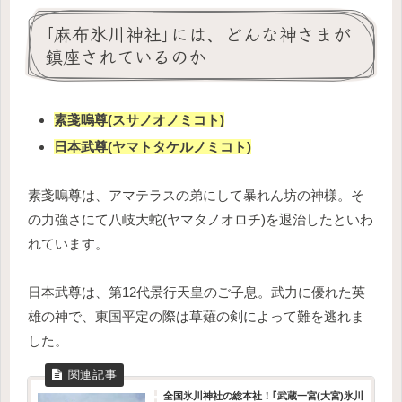
｢麻布氷川神社｣には、どんな神さまが
鎮座されているのか
素戔嗚尊(スサノオノミコト)
日本武尊(ヤマトタケルノミコト)
素戔嗚尊は、アマテラスの弟にして暴れん坊の神様。そ
の力強さにて八岐大蛇(ヤマタノオロチ)を退治したといわ
れています。
日本武尊は、第12代景行天皇のご子息。武力に優れた英
雄の神で、東国平定の際は草薙の剣によって難を逃れま
した。
全国氷川神社の総本社！｢武蔵一宮(大宮)氷川