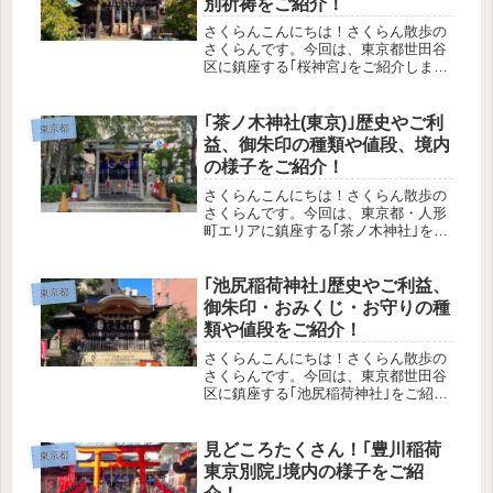
別祈祷をご紹介！
さくらんこんにちは！さくらん散歩の
さくらんです。今回は、東京都世田谷
区に鎮座する｢桜神宮｣をご紹介しま
す！この記事で分かること桜神宮の歴
史や御祭神どんなご利益があるのか古
代神道 特別祈祷についてアクセス方法
｢茶ノ木神社(東京)｣歴史やご利
東京都
や駐車場の有無境内の様子や御朱
益、御朱印の種類や値段、境内
印・...
の様子をご紹介！
さくらんこんにちは！さくらん散歩の
さくらんです。今回は、東京都・人形
町エリアに鎮座する｢茶ノ木神社｣をご
紹介します！この記事で分かること茶
ノ木神社の歴史や御祭神どんなご利益
があるのか境内の様子授与品はあるの
｢池尻稲荷神社｣歴史やご利益、
東京都
かアクセス方法や駐車場の有無参拝
御朱印・おみくじ・お守りの種
の...
類や値段をご紹介！
さくらんこんにちは！さくらん散歩の
さくらんです。今回は、東京都世田谷
区に鎮座する｢池尻稲荷神社｣をご紹介
します！この記事で分かること池尻稲
荷神社の歴史や御祭神どんなご利益が
あるのか授与品の種類や値段アクセス
見どころたくさん！｢豊川稲荷
東京都
方法や駐車場の有無境内の見どころ
東京別院｣境内の様子をご紹
は...