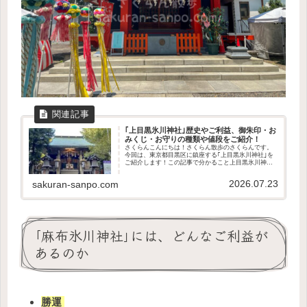
｢上目黒氷川神社｣歴史やご利益、御朱印・お
みくじ・お守りの種類や値段をご紹介！
さくらんこんにちは！さくらん散歩のさくらんです。
今回は、東京都目黒区に鎮座する｢上目黒氷川神社｣を
ご紹介します！この記事で分かること上目黒氷川神社
の歴史や御祭神どんなご利益があるのか授与品の種類
や値段アクセス方法や駐車場の有無境内の見どころ...
2026.07.23
sakuran-sanpo.com
｢麻布氷川神社｣には、どんなご利益が
あるのか
勝運