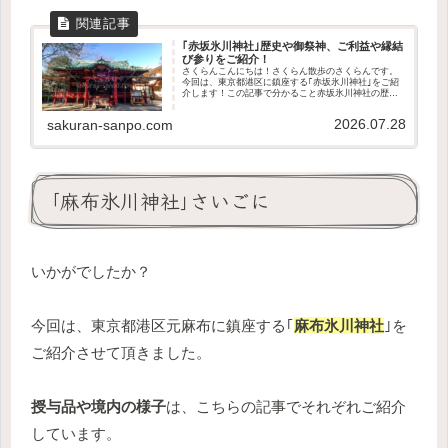
｢赤坂氷川神社｣歴史や御祭神、ご利益や縁結
び参りをご紹介！
さくらんこんにちは！さくらん散歩のさくらんです。
今回は、東京都港区に鎮座する｢赤坂氷川神社｣をご紹
介します！この記事で分かること赤坂氷川神社の歴史
や御祭神どんなご利益があるのか縁結び参りについて
アクセス方法や駐車場の有無授与品の種類や値段は...
2026.07.28
sakuran-sanpo.com
｢麻布氷川神社｣さいごに
いかがでしたか？
今回は、東京都港区元麻布に鎮座する｢
麻布氷川神社
｣を
ご紹介させて頂きました。
授与品や境内の様子
は、こちらの記事でそれぞれご紹介
しています。