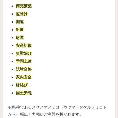
商売繁盛
厄除け
開運
出世
財運
安産祈願
災難除け
学問上達
試験合格
家内安全
縁結び
国土安隠
御祭神であるスサノオノミコトやヤマトタケルノミコト
から、幅広く力強いご利益を授かれます。