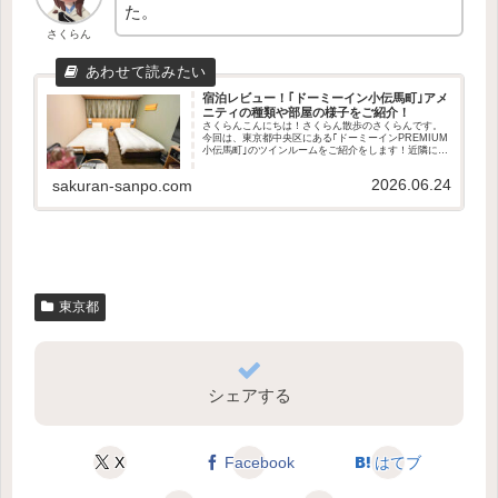
た。
さくらん
宿泊レビュー！｢ドーミーイン小伝馬町｣アメ
ニティの種類や部屋の様子をご紹介！
さくらんこんにちは！さくらん散歩のさくらんです。
今回は、東京都中央区にある｢ドーミーインPREMIUM
小伝馬町｣のツインルームをご紹介をします！近隣には
人形町や日本橋と、東京の中心部に位置するお手頃な
宿で、観光やビジネスなど色んなシーンでオ...
2026.06.24
sakuran-sanpo.com
東京都
シェアする
X
Facebook
はてブ