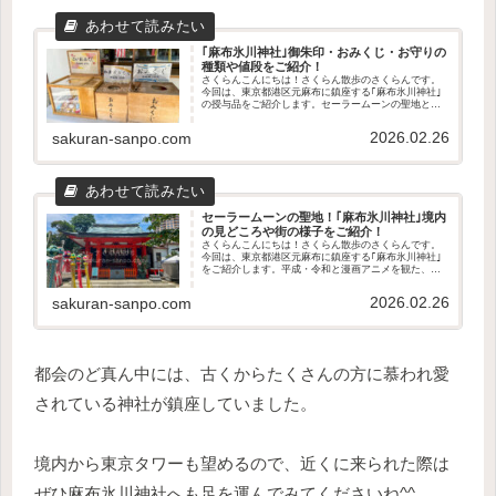
｢麻布氷川神社｣御朱印・おみくじ・お守りの
種類や値段をご紹介！
さくらんこんにちは！さくらん散歩のさくらんです。
今回は、東京都港区元麻布に鎮座する｢麻布氷川神社｣
の授与品をご紹介します。セーラームーンの聖地とし
ても名高い麻布氷川神社。そこで購入できる授与品は
どれも可愛く、乙女心をくすぐられます♥️🌙この...
2026.02.26
sakuran-sanpo.com
セーラームーンの聖地！｢麻布氷川神社｣境内
の見どころや街の様子をご紹介！
さくらんこんにちは！さくらん散歩のさくらんです。
今回は、東京都港区元麻布に鎮座する｢麻布氷川神社｣
をご紹介します。平成・令和と漫画アニメを観た、セ
ーラームーン好きである私がご紹介🌙参拝の参考にな
れば幸いです。さくらんそれでは、いってみましょ...
2026.02.26
sakuran-sanpo.com
都会のど真ん中には、古くからたくさんの方に慕われ愛
されている神社が鎮座していました。
境内から東京タワーも望めるので、近くに来られた際は
ぜひ麻布氷川神社へも足を運んでみてくださいね^^