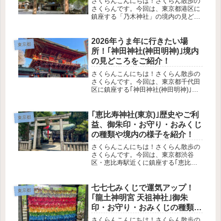
さくらんこんにちは！さくらん散歩の
さくらんです。今回は、東京都港区に
鎮座する「乃木神社」の境内の見どこ
ろをご紹介します！歴史やご利益、御
朱印・お守り・おみくじなどは、こち
らの記事でご紹介しています。参拝の
2026年うま年に行きたい場
東京都
参考になれば幸いです。さくらんそれ
所！｢神田神社(神田明神)｣境内
で...
の見どころをご紹介！
さくらんこんにちは！さくらん散歩の
さくらんです。今回は、東京都千代田
区に鎮座する｢神田神社(神田明神)｣の
境内の見どころをご紹介します！歴史
やご利益、アクセス方法は、こちらの
記事でご紹介しています。授与品やカ
｢恵比寿神社(東京)｣歴史やご利
東京都
フェメニューは、こちらの記事でご...
益、御朱印・お守り・おみくじ
の種類や境内の様子を紹介！
さくらんこんにちは！さくらん散歩の
さくらんです。今回は、東京都渋谷
区・恵比寿駅近くに鎮座する｢恵比寿
神社｣をご紹介します！駒沢通りを1本
中に入った所に、ひっそりと鎮座して
いる恵比寿神社。街・駅名と同じ恵比
七七七みくじで運気アップ！
東京都
寿様のお名前なので、気になって実際
｢龍土神明宮 天祖神社｣御朱
に...
印・お守り・おみくじの種類や
値段、境内の様子をご紹介！
さくらんこんにちは！さくらん散歩の