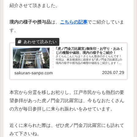
紹介させて頂きました。
境内の様子や授与品
は、
こちらの記事
でご紹介していま
す。
｢虎ノ門金刀比羅宮｣御朱印・お守り・おみく
じの種類や値段、境内の様子をご紹介！
さくらんこんにちは！さくらん散歩のさくらんです！
今回は、東京都港区に鎮座する｢虎ノ門金刀比羅宮｣の
境内の様子や授与品の種類や値段をご紹介します！歴
史やご利益は、こちらの記事でご紹介しています。参
拝の参考になれば幸いです。さくらんそれでは、い...
2026.07.29
sakuran-sanpo.com
本宮から分霊を移しお祀りし、江戸市民からも熱烈の要
望参拝があった虎ノ門金刀比羅宮は、今もなおたくさん
の方が毎日参拝しに来られ賑わいをみせています。
近くに来られた際は、ぜひ虎ノ門金刀比羅宮にも訪れて
みて下さいね。