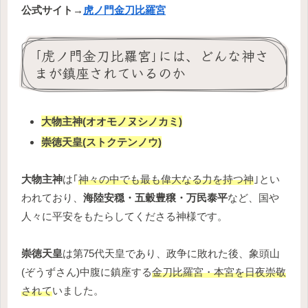
公式サイト→
虎ノ門金刀比羅宮
｢虎ノ門金刀比羅宮｣には、どんな神さ
まが鎮座されているのか
大物主神(オオモノヌシノカミ)
崇徳天皇(ストクテンノウ)
大物主神
は｢
神々の中でも最も偉大なる力を持つ神
｣とい
われており、
海陸安穏・五穀豊穣・万民泰平
など、国や
人々に平安をもたらしてくださる神様です。
崇徳天皇
は第75代天皇であり、政争に敗れた後、象頭山
(ぞうずさん)中腹に鎮座する
金刀比羅宮・本宮を日夜崇敬
されて
いました。