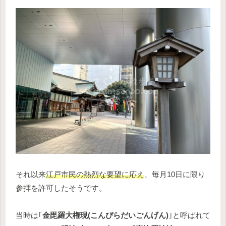
それ以来
江戸市民の熱烈な要望に応え
、毎月10日に限り
参拝を許可したそうです。
当時は｢
金毘羅大権現(こんぴらだいごんげん)
｣と呼ばれて