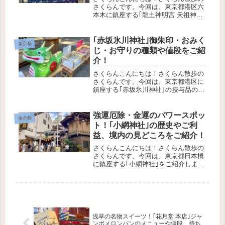
さくらんです。今回は、東京都港区六
本木に鎮座する｢龍土神明宮 天祖神社｣
をご紹介します。この記事で分かるこ
と授与品の種類や値段境内の様子参拝
の参考になれば幸いです。さくらんそ
｢赤坂氷川神社｣御朱印・おみく
東京都
れでは、いってみましょ〜！｢龍土...
じ・お守りの種類や値段をご紹
介！
さくらんこんにちは！さくらん散歩の
さくらんです。今回は、東京都港区に
鎮座する｢赤坂氷川神社｣の授与品の種
類や値段をご紹介します！歴史やご利
益、アクセス方法は、こちらの記事で
ご紹介しています。境内の見どころ
強運厄除・金運のパワースポッ
東京都
は、こちらの記事でご紹介していま
ト！｢小網神社｣の歴史やご利
す。...
益、境内の見どころをご紹介！
さくらんこんにちは！さくらん散歩の
さくらんです。今回は、東京都日本橋
に鎮座する｢小網神社｣をご紹介しま
す。｢強運厄除の神さま！｣で名高く、
著名人からも強く推される人気の神
社。さくらん今回機会に恵まれたの
で、初めて参拝してきました^^この記
事...
浅草の名物スイーツ！｢花月堂 本店｣ジャ
ンボメロンパンのメニューや値段、持ち