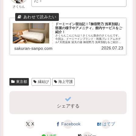
た！
さくらん
ドーミーイン宿泊記！｢御宿野乃 浅草別邸｣
部屋の様子やアメニティ、館内サービスをご
紹介！
さくらんこんにちは！さくらん散歩のさくらんです。
今回は、ドーミーインブランド・和風プレミアムホテ
ル｢天然温泉 淩天の湯 御宿野乃 浅草別邸｣をご紹介し
ます！この記事で分かること部屋の間取り備え付けの
2026.07.23
sakuran-sanpo.com
アメニティや備品の種類ホテル館内の様子ドー...
東京都
縁結び
海上守護
シェアする
X
Facebook
はてブ