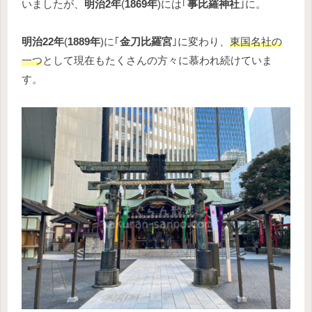
いましたが、
明治2年
(
1869年
)には｢
事比羅神社
｣に。
明治22年
(
1889年
)に｢
金刀比羅宮
｣に変わり、
東国名社の
一つ
として現在もたくさんの方々に慕われ続けていま
す。