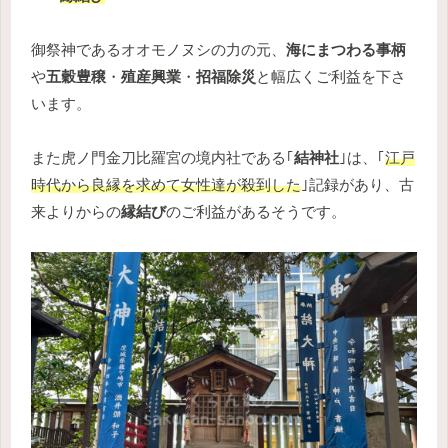
御祭神であるオオモノヌシの力の元、
海にまつわる事柄
や
五穀豊穣
・
殖産興業
・
招福除災
と幅広くご利益を下さ
います。
また虎ノ門金刀比羅宮の境内社である｢
結神社
｣は、｢
江戸
時代から良縁を求めて女性達が殺到した
｣記録があり、古
来よりからの
縁結び
のご利益があるそうです。