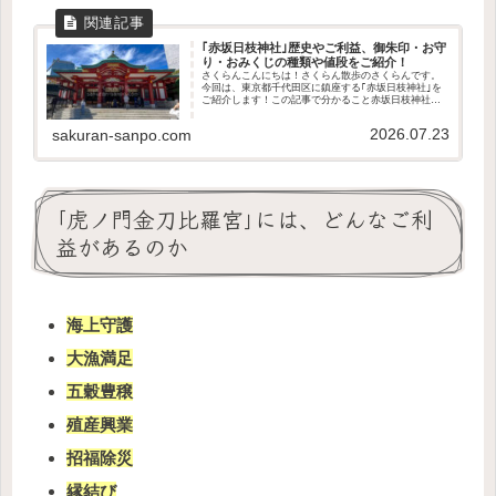
｢赤坂日枝神社｣歴史やご利益、御朱印・お守
り・おみくじの種類や値段をご紹介！
さくらんこんにちは！さくらん散歩のさくらんです。
今回は、東京都千代田区に鎮座する｢赤坂日枝神社｣を
ご紹介します！この記事で分かること赤坂日枝神社の
歴史や御祭神どんなご利益があるのか授与品の種類や
値段アクセス方法や駐車場の有無境内の見どころは...
2026.07.23
sakuran-sanpo.com
｢虎ノ門金刀比羅宮｣には、どんなご利
益があるのか
海上守護
大漁満足
五穀豊穣
殖産興業
招福除災
縁結び