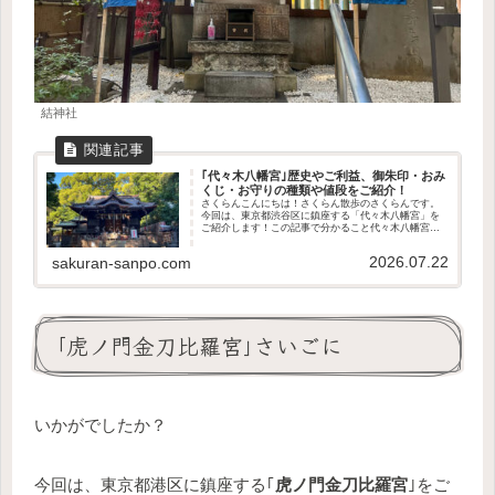
結神社
｢代々木八幡宮｣歴史やご利益、御朱印・おみ
くじ・お守りの種類や値段をご紹介！
さくらんこんにちは！さくらん散歩のさくらんです。
今回は、東京都渋谷区に鎮座する「代々木八幡宮」を
ご紹介します！この記事で分かること代々木八幡宮の
歴史や御祭神どんなご利益があるのか授与品の種類や
値段アクセス方法や駐車場の有無境内の見どころ
2026.07.22
sakuran-sanpo.com
は、...
｢虎ノ門金刀比羅宮｣さいごに
いかがでしたか？
今回は、東京都港区に鎮座する｢
虎ノ門金刀比羅宮
｣をご