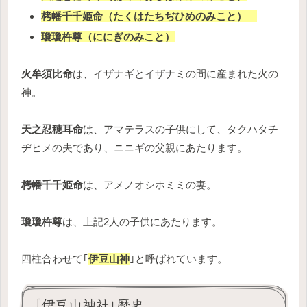
栲幡千千姫命（たくはたちぢひめのみこと）
瓊瓊杵尊（ににぎのみこと）
火牟須比命
は、イザナギとイザナミの間に産まれた火の
神。
天之忍穂耳命
は、アマテラスの子供にして、タクハタチ
ヂヒメの夫であり、ニニギの父親にあたります。
栲幡千千姫命
は、アメノオシホミミの妻。
瓊瓊杵尊
は、上記2人の子供にあたります。
四柱合わせて｢
伊豆山神
｣と呼ばれています。
｢伊豆山神社｣歴史