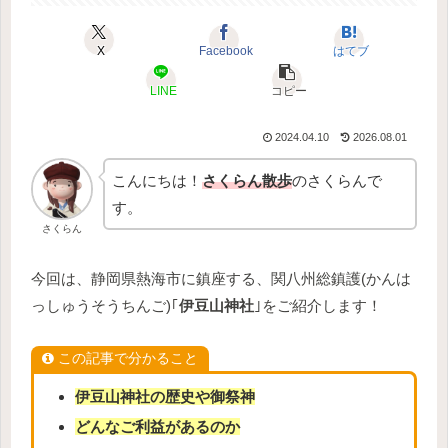
X
Facebook
はてブ
LINE
コピー
2024.04.10
2026.08.01
こんにちは！
さくらん散歩
のさくらんで
す。
さくらん
今回は、静岡県熱海市に鎮座する、関八州総鎮護(かんは
っしゅうそうちんご)｢
伊豆山神社
｣をご紹介します！
この記事で分かること
伊豆山神社の歴史や御祭神
どんなご利益があるのか