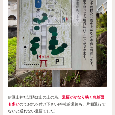
伊豆山神社近隣は山の上の為、
道幅がかなり狭く急斜面
も多い
のでお気を付け下さい(神社前道路も、片側通行で
ないと通れない道幅でした)