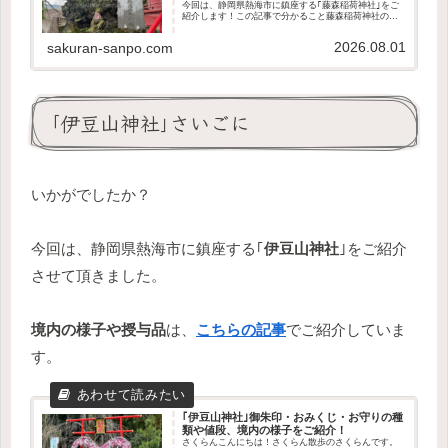
今回は、静岡県熱海市に鎮座する｢藤森稲荷神社｣をご
紹介します！この記事で分かること藤森稲荷神社の歴
史や御祭神どんなご利益があるのか境内の様子授与品
の有無アクセス方法参拝の参考になれば幸いです。...
2026.08.01
sakuran-sanpo.com
｢伊豆山神社｣さいごに
いかがでしたか？
今回は、静岡県熱海市に鎮座する｢
伊豆山神社
｣をご紹介
させて頂きました。
境内の様子や授与品
は、
こちらの記事
でご紹介していま
す。
｢伊豆山神社｣御朱印・おみくじ・お守りの種
類や値段、境内の様子をご紹介！
さくらんこんにちは！さくらん散歩のさくらんです。