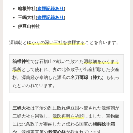
箱根神社(
参拝記録あり
)
三嶋大社(
参拝記録あり
)
伊豆山神社
源頼朝と
ゆかりの深い三社を参拝する
ことを言います。
箱根神社
では石橋山の戦いで敗れた
源頼朝をかくまう
場所
として使われ、妻の北条政子が出産祈願した安産
杉。源義経が奉納した源氏の
名刀薄緑（膝丸）
も伝っ
たといわれています。
三嶋大社
は平治の乱に敗れ伊豆国へ流された源頼朝が
三嶋大社を崇敬し、
源氏再興を祈願
しました。宝物館
には北条政子が奉納したと伝わる国宝の
梅蒔絵手箱
や、源頼家直筆の
般若心経
が残されています。