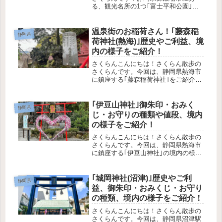
る、観光名所の1つ｢富士平和公園｣を
ご紹介します！この記事で分かること
遠くからも見える｢白い塔｣の正体世界
各国の獅子や狛犬が圧巻の勢揃い！園
温泉街のお稲荷さん！｢藤森稲
静岡県
内の様子富士山のオススメ絶景ポイ
荷神社(熱海)｣歴史やご利益、境
ン...
内の様子をご紹介！
さくらんこんにちは！さくらん散歩の
さくらんです。今回は、静岡県熱海市
に鎮座する｢藤森稲荷神社｣をご紹介し
ます！この記事で分かること藤森稲荷
神社の歴史や御祭神どんなご利益があ
るのか境内の様子授与品の有無アクセ
｢伊豆山神社｣御朱印・おみく
静岡県
ス方法参拝の参考になれば幸いで
じ・お守りの種類や値段、境内
す。...
の様子をご紹介！
さくらんこんにちは！さくらん散歩の
さくらんです。今回は、静岡県熱海市
に鎮座する｢伊豆山神社｣の境内の様子
や授与品の種類や値段をご紹介しま
す！歴史やご利益、"源頼朝公ゆかりの
三社参り"やアクセス方法は、こちらの
｢城岡神社(沼津)｣歴史やご利
静岡県
記事でご紹介しています。参拝の参...
益、御朱印・おみくじ・お守り
の種類、境内の様子をご紹介！
さくらんこんにちは！さくらん散歩の
さくらんです。今回は、静岡県沼津駅