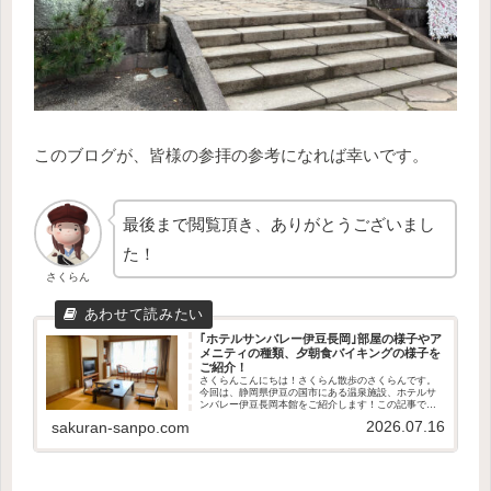
このブログが、皆様の参拝の参考になれば幸いです。
最後まで閲覧頂き、ありがとうございまし
た！
さくらん
｢ホテルサンバレー伊豆長岡｣部屋の様子やア
メニティの種類、夕朝食バイキングの様子を
ご紹介！
さくらんこんにちは！さくらん散歩のさくらんです。
今回は、静岡県伊豆の国市にある温泉施設、ホテルサ
ンバレー伊豆長岡本館をご紹介します！この記事で分
かることあやめ亭和洋室の様子アメニティの種類部屋
2026.07.16
sakuran-sanpo.com
からの景色夕食朝食バイキングの様子別館で受けた
マ...