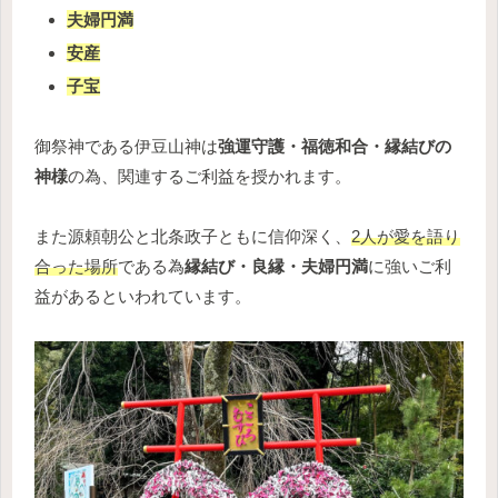
夫婦円満
安産
子宝
御祭神である伊豆山神は
強運守護・福徳和合・縁結びの
神様
の為、関連するご利益を授かれます。
また源頼朝公と北条政子ともに信仰深く、
2人が愛を語り
合った場所
である為
縁結び・良縁・夫婦円満
に強いご利
益があるといわれています。