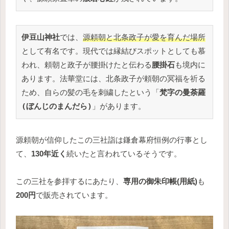
伊豆山神社
では、
源頼朝と北条政子が愛を育んだ場所
として有名です。現代では縁結びスポットとしても慕
われ、頼朝と政子が腰掛けたと伝わる
腰掛石
も境内に
あります。法華堂には、北条政子が頼朝の冥福を祈る
ため、自らの髪の毛を刺繍したという「
梵字の曼荼羅
(ぼんじのまんだら)
」があります。
源頼朝が信仰したこの三社詣は鎌倉幕府恒例の行事とし
て、
130年近く
続いたと言われているそうです。
この三社を参拝するにあたり、
専用の御朱印帳(用紙)
も
200円
で販売されています。