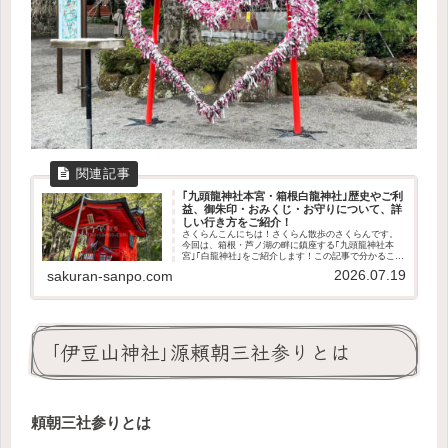
｢九頭龍神社本宮・箱根白龍神社｣歴史やご利
益、御朱印・おみくじ・お守りについて、詳
しい行き方をご紹介！
さくらんこんにちは！さくらん散歩のさくらんです。
今回は、箱根・芦ノ湖の畔に鎮座する｢九頭龍神社本
宮｣｢白龍神社｣をご紹介します！この記事で分かること
二社の歴史と御祭神どんなご利益があるのか境内の様
2026.07.19
sakuran-sanpo.com
子や見どころ御朱印・お守り・おみくじの授与場...
｢伊豆山神社｣源頼朝三社参りとは
頼朝三社参りとは