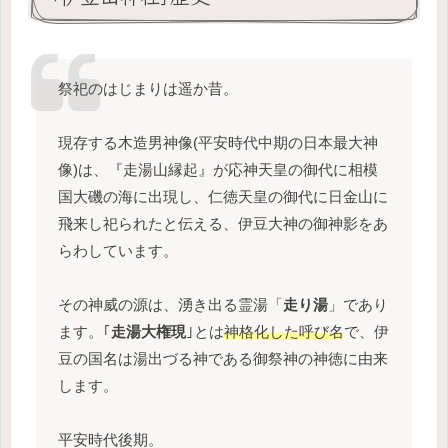
祭祀のはじまりは遥か昔。
現存する木造男神像(平安時代中期の日本最大神
像)は、『走湯山縁起』が応神天皇の御代に相模
国大磯の海に出現し、仁徳天皇の御代に日金山に
飛来し祀られたと伝える、伊豆大神の御神影をあ
らわしています。
その神威の源は、湧き出る霊湯「
走り湯
」であり
ます。｢
走湯大権現
｣とは
神格化した呼び名
で、伊
豆の国名は湯出づる神である御祭神の神徳に由来
します。
平安時代後期。