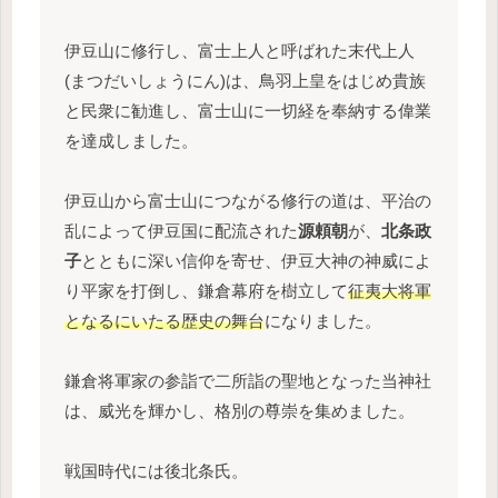
伊豆山に修行し、富士上人と呼ばれた末代上人
(まつだいしょうにん)は、鳥羽上皇をはじめ貴族
と民衆に勧進し、富士山に一切経を奉納する偉業
を達成しました。
伊豆山から富士山につながる修行の道は、平治の
乱によって伊豆国に配流された
源頼朝
が、
北条政
子
とともに深い信仰を寄せ、伊豆大神の神威によ
り平家を打倒し、鎌倉幕府を樹立して
征夷大将軍
となるにいたる歴史の舞台
になりました。
鎌倉将軍家の参詣で二所詣の聖地となった当神社
は、威光を輝かし、格別の尊崇を集めました。
戦国時代には後北条氏。