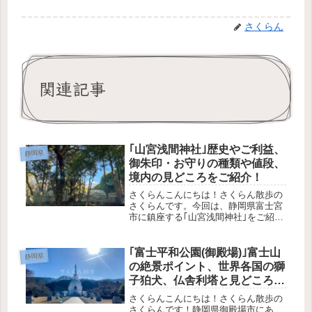
さくらん
関連記事
｢山宮浅間神社｣歴史やご利益、
静岡県
御朱印・お守りの種類や値段、
境内の見どころをご紹介！
さくらんこんにちは！さくらん散歩の
さくらんです。今回は、静岡県富士宮
市に鎮座する｢山宮浅間神社｣をご紹介
します！この記事で分かること山宮浅
間神社の歴史や御祭神どんなご利益が
あるのか境内の様子授与品の種類や値
｢富士平和公園(御殿場)｣富士山
静岡県
段アクセス方法や駐車場の有無参拝
の絶景ポイント、世界各国の獅
の...
子狛犬、仏舎利塔と見どころた
くさん！
さくらんこんにちは！さくらん散歩の
さくらんです！静岡県御殿場市にあ