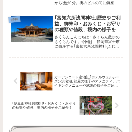
から徒歩1分。街のビルの間に鎮座し
ている｢城岡神社｣をご紹介します！こ
の記事で分かること城岡神社の歴史や
御祭神どんなご利益があるのか授与品
｢富知六所浅間神社｣歴史やご利
静岡県
の種類や値段境内の様子アクセス方
益、御朱印・おみくじ・お守り
法...
の種類や値段、境内の様子をご
紹介！
さくらんこんにちは！さくらん散歩の
さくらんです。今回は、静岡県富士市
に鎮座する｢富知六所浅間神社(ふじろ
くしょせんげんじんじゃ)｣をご紹介し
ます！この記事で分かること富知六所
浅間神社の歴史や御祭神どんなご利益
があるのか境内の様子授与品の種類...
ガーデンコート宿泊記｢ホテルウェルシー
ズン浜名湖｣部屋の様子やアメニティ、バ
イキングメニューや施設の様子をご紹
介！
｢伊豆山神社｣御朱印・おみくじ・お守り
の種類や値段、境内の様子をご紹介！