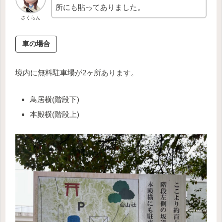
所にも貼ってありました。
さくらん
車の場合
境内に無料駐車場が2ヶ所あります。
鳥居横(階段下)
本殿横(階段上)