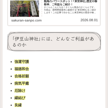
熱海のパワースポット！｢来宮神社｣歴史や御
祭神、ご利益をご紹介！
さくらんこんにちは！さくらん散歩のさくらんです。
今回は、静岡県熱海市に鎮座する｢來宮神社｣をご紹介
します！この記事で分かること来宮神社の歴史や御祭
神どんなご利益があるのかアクセス方法や駐車場の有
無参拝の参考になれば幸いです。さくらんそれでは...
2026.08.01
sakuran-sanpo.com
｢伊豆山神社｣には、どんなご利益があ
るのか
強運守護
福徳和合
合格祈願
病気平癒
厄除け
縁結び
良縁