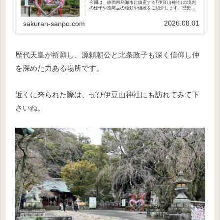
今回は、静岡県熱海市に鎮座する｢伊豆山神社｣の境内
の様子や授与品の種類や値段をご紹介します！歴史や
ご利益、"源頼朝公ゆかりの三社参り"やアクセス方法
は、こちらの記事でご紹介しています。参拝の参...
2026.08.01
sakuran-sanpo.com
歴代天皇が祈願し、源頼朝公と北条政子も深く信仰し仲
を深めた力ある場所です。
近くに来られた際は、ぜひ伊豆山神社にも訪れてみて下
さいね。