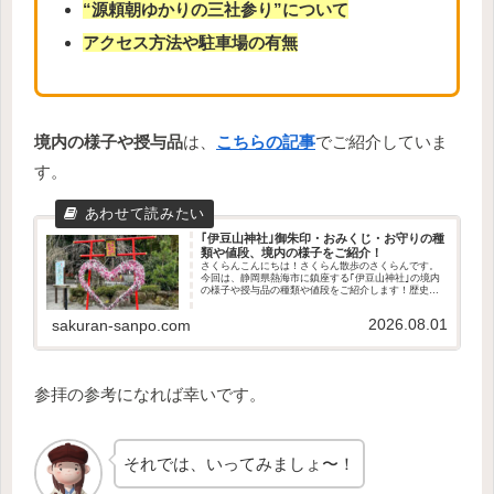
“源頼朝ゆかりの三社参り”について
アクセス方法や駐車場の有無
境内の様子や授与品
は、
こちらの記事
でご紹介していま
す。
｢伊豆山神社｣御朱印・おみくじ・お守りの種
類や値段、境内の様子をご紹介！
さくらんこんにちは！さくらん散歩のさくらんです。
今回は、静岡県熱海市に鎮座する｢伊豆山神社｣の境内
の様子や授与品の種類や値段をご紹介します！歴史や
ご利益、"源頼朝公ゆかりの三社参り"やアクセス方法
は、こちらの記事でご紹介しています。参拝の参...
2026.08.01
sakuran-sanpo.com
参拝の参考になれば幸いです。
それでは、いってみましょ〜！