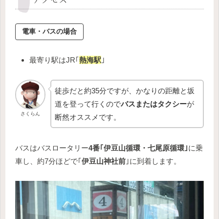
電車・バスの場合
最寄り駅はJR｢
熱海駅
｣
徒歩だと約35分ですが、かなりの距離と坂
道を登って行くので
バスまたはタクシー
が
さくらん
断然オススメです。
バスはバスロータリー
4番｢伊豆山循環・七尾原循環｣
に乗
車し、約7分ほどで｢
伊豆山神社前
｣に到着します。