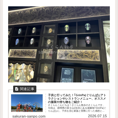
子供と行ってみた！｢GrinPa(ぐりんぱ)｣アト
ラクションやレストランメニュー、オススメ
の服装や持ち物をご紹介！
さくらんこんにちは！さくらん散歩のさくらんです。
今回は、静岡県の富士山2合目にある遊園地｢GrinPa(ぐ
りんぱ)｣に、子供を含む家族と実際に行った感想と施
設内レビューを交えてご紹介します！最新情報は、ぐ
2026.07.15
sakuran-sanpo.com
りんぱ公式サイトをご確認下さい。公式...