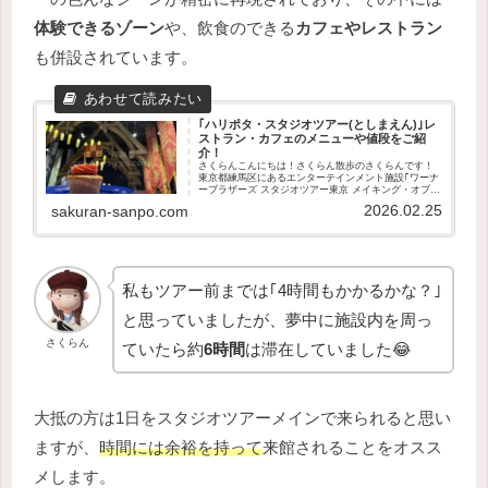
体験できるゾーン
や、飲食のできる
カフェやレストラン
も併設されています。
｢ハリポタ・スタジオツアー(としまえん)｣レ
ストラン・カフェのメニューや値段をご紹
介！
さくらんこんにちは！さくらん散歩のさくらんです！
東京都練馬区にあるエンターテインメント施設｢ワーナ
ーブラザーズ スタジオツアー東京 メイキング・オブ・
ハリーポッター｣。スタジオ内の所要時間は、最低4時
2026.02.25
sakuran-sanpo.com
間はかかると言われています。そんな中大事...
私もツアー前までは｢4時間もかかるかな？｣
と思っていましたが、夢中に施設内を周っ
さくらん
ていたら約
6時間
は滞在していました😂
大抵の方は1日をスタジオツアーメインで来られると思い
ますが、
時間には余裕を持って
来館されることをオスス
メします。