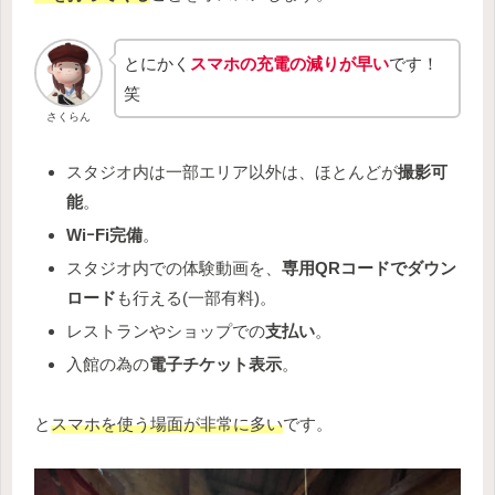
とにかく
スマホの充電の減りが早い
です！
笑
さくらん
スタジオ内は一部エリア以外は、ほとんどが
撮影可
能
。
WiｰFi完備
。
スタジオ内での体験動画を、
専用QRコードでダウン
ロード
も行える(一部有料)。
レストランやショップでの
支払い
。
入館の為の
電子チケット表示
。
と
スマホを使う場面が非常に多い
です。