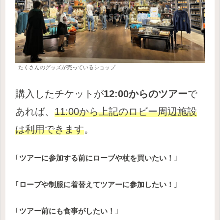
たくさんのグッズが売っているショップ
購入したチケットが
12:00からのツアー
で
あれば、
11:00から上記のロビー周辺施設
は利用できます
。
｢
ツアーに参加する前にローブや杖を買いたい！
｣
｢
ローブや制服に着替えてツアーに参加したい！
｣
｢
ツアー前にも食事がしたい！
｣