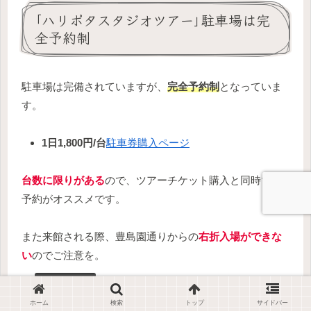
｢ハリポタスタジオツアー｣駐車場は完
全予約制
駐車場は完備されていますが、
完全予約制
となっていま
す。
1日1,800円/台
駐車券購入ページ
台数に限りがある
ので、ツアーチケット購入と同時での
予約がオススメです。
また来館される際、豊島園通りからの
右折入場ができな
い
のでご注意を。
子供と行ってみた！｢湯あみの島・ナガシマ
ホーム
検索
トップ
サイドバー
スパーランド・なばなの里｣アメニティの種