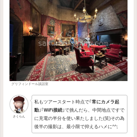
グリフィンドール談話室
私もツアースタート時点で｢
常にカメラ起
動
｣｢
WiFi接続
｣で挑んだら、中間地点ですで
さくらん
に充電の半分を使い果たしました(笑)その為
後半の撮影は、最小限で抑えるハメに^^;