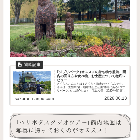
｢ジブリパーク｣オススメの持ち物や服装、園
内の回り方や食べ物、お土産について徹底レ
ビュー！
さくらんこんにちは！さくらん散歩のさくらんです。
今回は、愛知県"愛・地球博記念公園"跡地にある｢ジブ
リパーク｣をご紹介します。私は今回、2025年6月頭の
平日に｢大さんぽ券プレミアム｣の全てのエリアに入れ
2026.06.13
るチケットで行きました。天候は晴れ、...
sakuran-sanpo.com
｢ハリポタスタジオツアー｣館内地図は
写真に撮っておくのがオススメ！