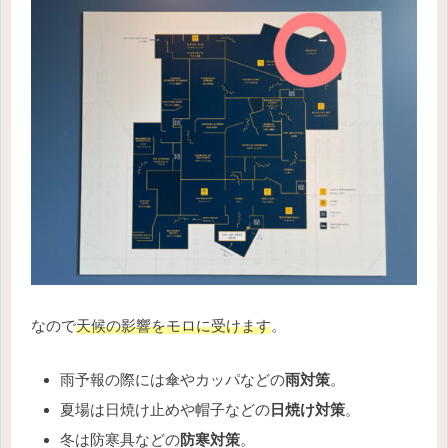
なので
天候の影響をモロに受けます
。
雨予報の際には傘やカッパなどの
雨対策
。
夏場は日焼け止めや帽子などの
日焼け対策
。
冬は防寒具などの
防寒対策
。