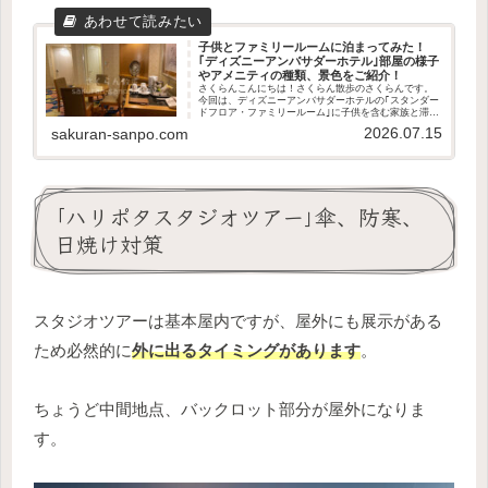
子供とファミリールームに泊まってみた！
｢ディズニーアンバサダーホテル｣部屋の様子
やアメニティの種類、景色をご紹介！
さくらんこんにちは！さくらん散歩のさくらんです。
今回は、ディズニーアンバサダーホテルの｢スタンダー
ドフロア・ファミリールーム｣に子供を含む家族と滞在
した感想や、ルームレビューを写真付きで詳しくご紹
2026.07.15
sakuran-sanpo.com
介します！この記事で分かること ファミリール...
｢ハリポタスタジオツアー｣傘、防寒、
日焼け対策
スタジオツアーは基本屋内ですが、屋外にも展示がある
ため必然的に
外に出るタイミングがあります
。
ちょうど中間地点、バックロット部分が屋外になりま
す。