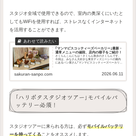
スタジオ全域で使用できるので、室内の奥深くにいたと
してもWiFiを使用すれば、ストレスなくインターネット
を活用することができます。
｢マンマビスコッティーズベーカリー｣最新・
通常メニューの値段、店内の様子をご紹介！
さくらんこんにちは！さくらん散歩のさくらんです。
今回は、みなさん大好きな東京ディズニーシーの園内
にあるパン屋さん｢マンマビスコッティーズベーカリ
ー｣をご紹介します！この記事で分かること最新・通常
のメニューや値段店内外の様子パンの購入方法食事...
2026.06.11
sakuran-sanpo.com
｢ハリポタスタジオツアー｣モバイルバ
ッテリー必須！
スタジオツアーに来られる方は、必ず
モバイルバッテリ
ーを持ってくる
ことをオススメします。