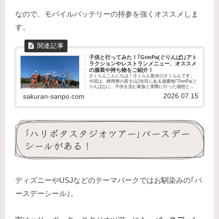
なので、モバイルバッテリーの持参を強くオススメしま
す。
子供と行ってみた！｢GrinPa(ぐりんぱ)｣アト
ラクションやレストランメニュー、オススメ
の服装や持ち物をご紹介！
さくらんこんにちは！さくらん散歩のさくらんです。
今回は、静岡県の富士山2合目にある遊園地｢GrinPa(ぐ
りんぱ)｣に、子供を含む家族と実際に行った感想と施
設内レビューを交えてご紹介します！最新情報は、ぐ
2026.07.15
sakuran-sanpo.com
りんぱ公式サイトをご確認下さい。公式...
｢ハリポタスタジオツアー｣バースデー
シールがある！
ディズニーやUSJなどのテーマパークではお馴染みの｢バ
ースデーシール｣。