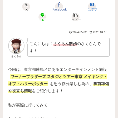
X
Facebook
はてブ
LINE
コピー
2024.05.02
2026.04.10
こんにちは！
さくらん散歩
のさくらんで
す！
さくらん
今回は、東京都練馬区にあるエンターテインメント施設
｢
ワーナーブラザーズ スタジオツアー東京 メイキング・
オブ・ハリーポッター
｣を思う存分楽しむ為の、
事前準備
や役立ち情報
をご紹介します！
私が実際に行ってみて