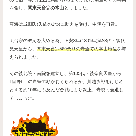
を命じ、
関東天台宗の本山
としました。
尊海は成田氏(氏族の1つ)に助力を受け、中院を再建。
天台宗の教えを広める為、正安3年(1301年)第93代・後伏
見天皇から、
関東天台宗580余りの寺全ての本山地位
を与
えられました。
その後北院・南院を建立し、第105代・後奈良天皇から
｢星野山｣の直筆の額がおくられるが、川越夜戦をはじめ
とする約10年にも及んだ合戦により炎上。寺勢も衰退し
てしまった。