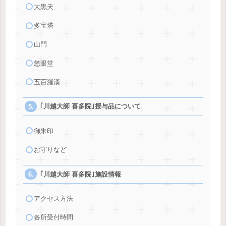
大黒天
多宝塔
山門
慈眼堂
五百羅漢
｢川越大師 喜多院｣授与品について
御朱印
お守りなど
｢川越大師 喜多院｣施設情報
アクセス方法
各所受付時間