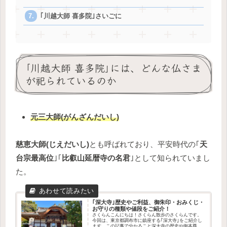
｢川越大師 喜多院｣さいごに
｢川越大師 喜多院｣には、どんな仏さま
が祀られているのか
元三大師(がんざんだいし)
慈恵大師(じえだいし)
とも呼ばれており、平安時代の｢
天
台宗最高位
｣｢
比叡山延暦寺の名君
｣として知られていまし
た。
｢深大寺｣歴史やご利益、御朱印・おみくじ・
お守りの種類や値段をご紹介！
さくらんこんにちは！さくらん散歩のさくらんです。
今回は、東京都調布市に鎮座する｢深大寺｣をご紹介し
ます。この記事で分かること深大寺の歴史や御本尊ど