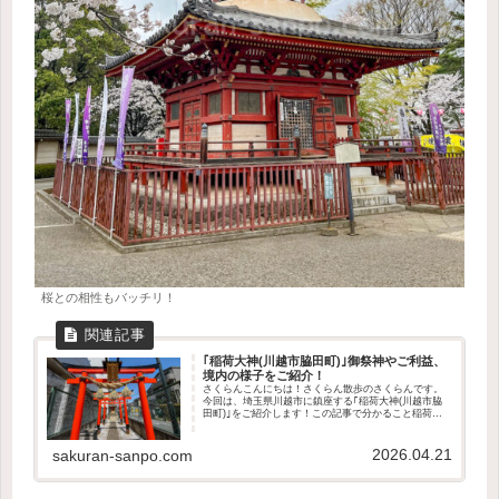
桜との相性もバッチリ！
｢稲荷大神(川越市脇田町)｣御祭神やご利益、
境内の様子をご紹介！
さくらんこんにちは！さくらん散歩のさくらんです。
今回は、埼玉県川越市に鎮座する｢稲荷大神(川越市脇
田町)｣をご紹介します！この記事で分かること稲荷大
神の御祭神どんなご利益があるのか境内の様子アクセ
ス方法参拝の参考になれば幸いです。さくらんそ...
2026.04.21
sakuran-sanpo.com