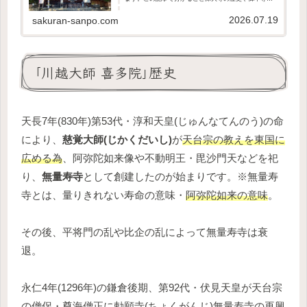
んなご利益があるのか授与品の種類や値段アクセス方
法境内の見どころや鬼太郎茶屋は、こちらの記事に...
2026.07.19
sakuran-sanpo.com
｢川越大師 喜多院｣歴史
天長7年(830年)第53代・淳和天皇(じゅんなてんのう)の命
により、
慈覚大師(じかくだいし)
が
天台宗の教えを東国に
広める為
、阿弥陀如来像や不動明王・毘沙門天などを祀
り、
無量寿寺
として創建したのが始まりです。※無量寿
寺とは、量りきれない寿命の意味・
阿弥陀如来の意味
。
その後、平将門の乱や比企の乱によって無量寿寺は衰
退。
永仁4年(1296年)の鎌倉後期、第92代・伏見天皇が天台宗
の僧侶・尊海僧正に勅願寺(ちょくがんじ)無量寿寺の再興