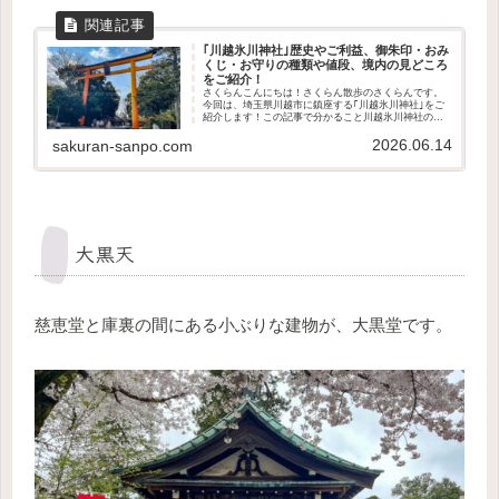
｢川越氷川神社｣歴史やご利益、御朱印・おみ
くじ・お守りの種類や値段、境内の見どころ
をご紹介！
さくらんこんにちは！さくらん散歩のさくらんです。
今回は、埼玉県川越市に鎮座する｢川越氷川神社｣をご
紹介します！この記事で分かること川越氷川神社の歴
史や御祭神どんなご利益があるのか授与品の種類や値
2026.06.14
段境内の見どころアクセス方法や駐車場の有無参拝...
sakuran-sanpo.com
大黒天
慈恵堂と庫裏の間にある小ぶりな建物が、大黒堂です。