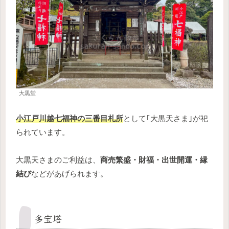
大黒堂
小江戸川越七福神の三番目札所
として｢大黒天さま｣が祀
られています。
大黒天さまのご利益は、
商売繁盛・財福・出世開運・縁
結び
などがあげられます。
多宝塔