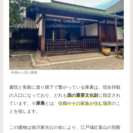
外側から見た庫裏
書院と客殿に渡り廊下で繋がっている庫裏は、現在拝観
の入口になっており、どれも
国の重要文化財
に指定され
ています。※
庫裏
とは、
住職やその家族が住む場所
のこ
とを指します。
この建物は徳川家光公の命により、江戸城紅葉山の別殿