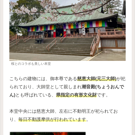
桜とのコラボも美しい本堂
こちらの建物には、御本尊である
慈恵大師(元三大師)
が祀
られており、大師堂として親しまれ
潮音殿(ちょうおんで
ん)
とも呼ばれている、
県指定の有形文化財
です。
本堂中央には慈恵大師、左右に不動明王が祀られてお
り、
毎日不動護摩供が行われています
。