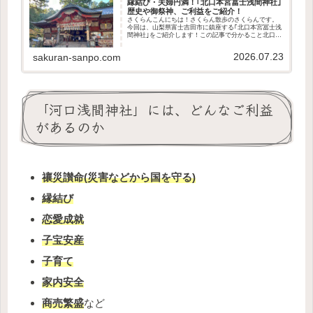
縁結び・夫婦円満！｢北口本宮冨士浅間神社｣
歴史や御祭神、ご利益をご紹介！
さくらんこんにちは！さくらん散歩のさくらんです。
今回は、山梨県富士吉田市に鎮座する｢北口本宮冨士浅
間神社｣をご紹介します！この記事で分かること北口本
宮冨士浅間神社の歴史や御祭神どんなご利益があるの
か全国にある浅間神社についてアクセス方法や駐...
2026.07.23
sakuran-sanpo.com
「河口浅間神社」には、どんなご利益
があるのか
禳災讃命(災害などから国を守る)
縁結び
恋愛成就
子宝安産
子育て
家内安全
商売繁盛
など