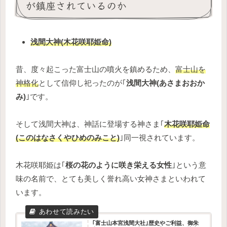
が鎮座されているのか
浅間大神(木花咲耶姫命)
昔、度々起こった富士山の噴火を鎮めるため、
富士山を
神格化
として信仰し祀ったのが｢
浅間大神(あさまおおか
み)
｣です。
そして浅間大神は、神話に登場する神さま｢
木花咲耶姫命
(このはなさくやひめのみこと)
｣同一視されています。
木花咲耶姫は｢
桜の花のように咲き栄える女性
｣という意
味の名前で、とても美しく誉れ高い女神さまといわれて
います。
｢富士山本宮浅間大社｣歴史やご利益、御朱