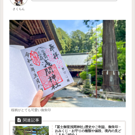
さくらん
桜柄がとても可愛い御朱印
｢冨士御室浅間神社｣歴史やご利益、御朱印・
おみくじ・お守りの種類や値段、境内の見ど
ころをご紹介！