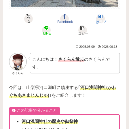
X
Facebook
はてブ
LINE
コピー
2025.06.09
2026.06.13
こんにちは！
さくらん散歩
のさくらんで
す。
さくらん
今回は、山梨県河口湖町に鎮座する｢
河口浅間神社(かわ
ぐちあさまじんじゃ)
｣をご紹介します！
この記事で分かること
河口浅間神社の歴史や御祭神