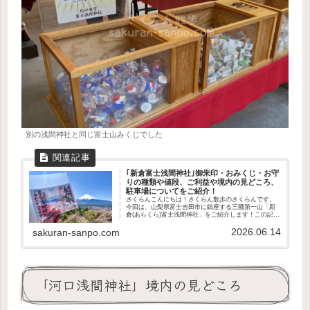
別の浅間神社と同じ富士山みくじでした
｢新倉富士浅間神社｣御朱印・おみくじ・お守
りの種類や値段、ご利益や境内の見どころ、
駐車場についてをご紹介！
さくらんこんにちは！さくらん散歩のさくらんです。
今回は、山梨県富士吉田市に鎮座する三國第一山「新
倉(あらくら)富士浅間神社」をご紹介します！この記事
で分かること新倉富士浅間神社の歴史や御祭神どんな
2026.06.14
ご利益があるのか授与品の種類や値段境内の見ど...
sakuran-sanpo.com
「河口浅間神社」境内の見どころ