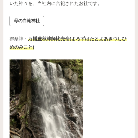
いた神々を、当社内に合祀されたお社です。
母の白滝神社
御祭神・
万幡豊秋津師比売命(よろずはたとよあきつしひ
めのみこと)