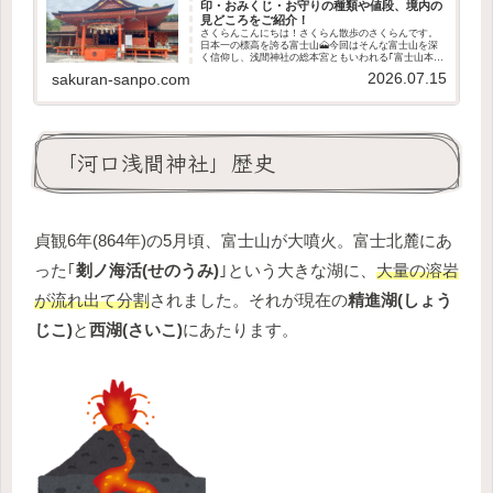
印・おみくじ・お守りの種類や値段、境内の
見どころをご紹介！
さくらんこんにちは！さくらん散歩のさくらんです。
日本一の標高を誇る富士山🗻今回はそんな富士山を深
く信仰し、浅間神社の総本宮ともいわれる｢富士山本宮
浅間大社｣をご紹介します。この記事で分かること富士
2026.07.15
sakuran-sanpo.com
山本宮浅間大社の歴史や御祭神富士山信仰のルー...
「河口浅間神社」歴史
貞観6年(864年)の5月頃、富士山が大噴火。富士北麓にあ
った｢
剗ノ海活(せのうみ)
｣という大きな湖に、
大量の溶岩
が流れ出て分割
されました。それが現在の
精進湖(しょう
じこ)
と
西湖(さいこ)
にあたります。