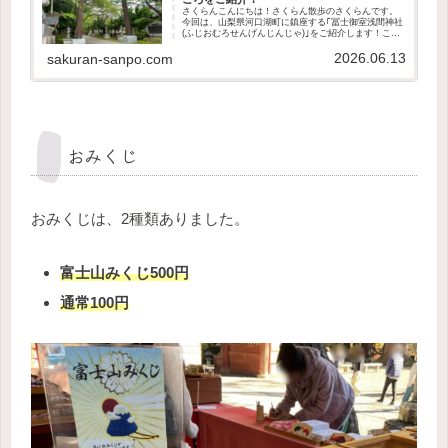
さくらんこんにちは！さくらん散歩のさくらんです。
今回は、山梨県河口湖町に鎮座する｢冨士御室浅間神社
(ふじおむろせんげんじんじゃ)｣をご紹介します！この
記事で分かること冨士御室浅間神社の歴史や御祭神ど
2026.06.13
んなご利益があるのか授与品の種類や値段境内...
sakuran-sanpo.com
おみくじ
おみくじは、2種類ありました。
富士山みくじ500円
通常100円