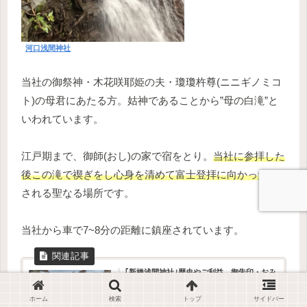
河口浅間神社
当社の御祭神・木花咲耶姫の夫・瓊瓊杵尊(ニニギノミコ
ト)の母君にあたる方。姑神であることから”母の白滝”と
いわれています。
江戸期まで、御師(おし)の家で宿をとり。
当社に参拝した
後この滝で禊ぎをし心身を清めて富士登拝に向かった
と
される聖なる場所です。
当社から車で7~8分の距離に鎮座されています。
｢新橋浅間神社｣歴史やご利益、御朱印・おみ
くじの種類や値段、境内の様子やアクセス方
法をご紹介！
さくらんこんにちは！さくらん散歩のさくらんです。
ホーム
検索
トップ
サイドバー
今回は、御殿場市の駅から約5分の距離に鎮座する新橋