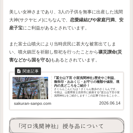
美しい女神さまであり、3人の子供を無事に出産した浅間
大神(サクヤヒメ)にちなんで、
恋愛縁結びや家庭円満、安
産子宝
にご利益があるとされています。
また富士山噴火により当時庶民に甚大な被害出てしま
い、噴火鎮圧を祈願し祭祀を行ったことから
禳災讃命(災
害などから国を守る)
もあるとされています。
｢冨士山下宮 小室浅間神社｣歴史やご利益、
御朱印・おみくじ・お守りの種類や値段、境
内の見どころをご紹介！
さくらんこんにちは！さくらん散歩のさくらんです。
今回は、山梨県富士吉田市に鎮座する｢冨士山下宮小室
浅間神社｣をご紹介します！この記事で分かること小室
浅間神社の歴史や御祭神どんなご利益があるのか授与
2026.06.14
品の種類や値段境内の見どころアクセス方法や駐...
sakuran-sanpo.com
「河口浅間神社」授与品について