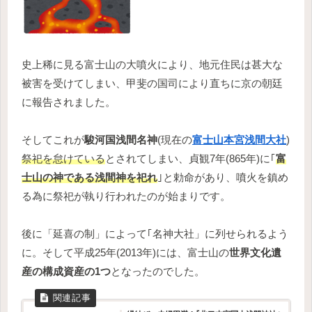
史上稀に見る富士山の大噴火により、地元住民は甚大な
被害を受けてしまい、甲斐の国司により直ちに京の朝廷
に報告されました。
そしてこれが
駿河国浅間名神
(現在の
富士山本宮浅間大社
)
祭祀を怠けている
とされてしまい、貞観7年(865年)に｢
富
士山の神である浅間神を祀れ
｣と勅命があり、噴火を鎮め
る為に祭祀が執り行われたのが始まりです。
後に「延喜の制」によって｢名神大社」に列せられるよう
に。そして平成25年(2013年)には、富士山の
世界文化遺
産の構成資産の1つ
となったのでした。