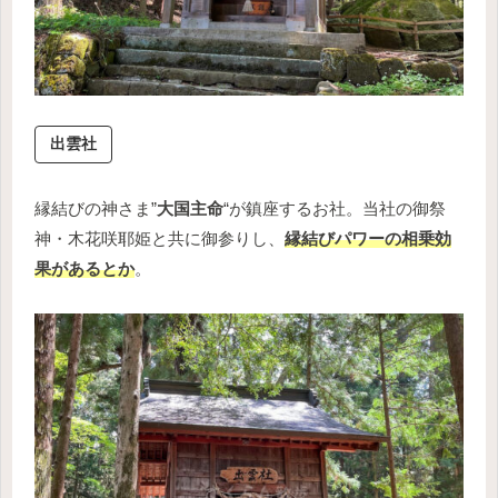
出雲社
縁結びの神さま”
大国主命
“が鎮座するお社。当社の御祭
神・木花咲耶姫と共に御参りし、
縁結びパワーの相乗効
果があるとか
。