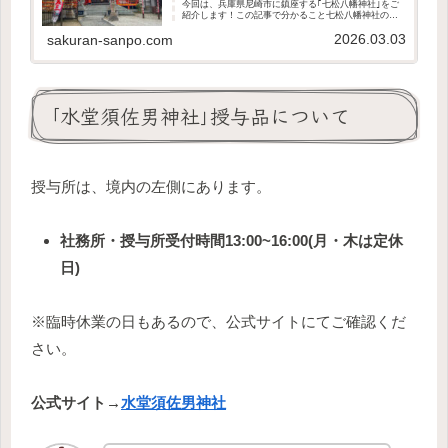
今回は、兵庫県尼崎市に鎮座する｢七松八幡神社｣をご
紹介します！この記事で分かること七松八幡神社の歴
史や御祭神どんなご利益があるのかなぜ忍たま乱太郎
2026.03.03
の聖地？境内の様子授与品の種類や値段アクセス方...
sakuran-sanpo.com
｢水堂須佐男神社｣授与品について
授与所は、境内の左側にあります。
社務所・授与所受付時間13:00~16:00(月・木は定休
日)
※臨時休業の日もあるので、公式サイトにてご確認くだ
さい。
公式サイト→
水堂須佐男神社