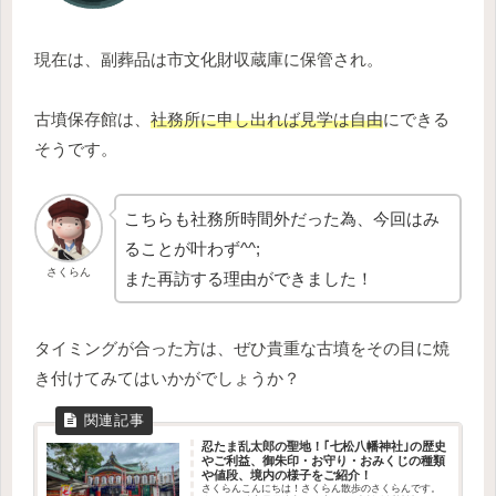
現在は、副葬品は市文化財収蔵庫に保管され。
古墳保存館は、
社務所に申し出れば見学は自由
にできる
そうです。
こちらも社務所時間外だった為、今回はみ
ることが叶わず^^;
さくらん
また再訪する理由ができました！
タイミングが合った方は、ぜひ貴重な古墳をその目に焼
き付けてみてはいかがでしょうか？
忍たま乱太郎の聖地！｢七松八幡神社｣の歴史
やご利益、御朱印・お守り・おみくじの種類
や値段、境内の様子をご紹介！
さくらんこんにちは！さくらん散歩のさくらんです。