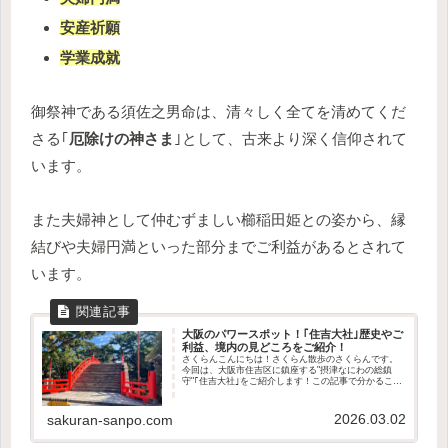
安産祈願
学業成就
御祭神である須佐之男命は、清々しく全てを清めてくだ
さる｢
厄除けの神さま
｣として、古来より深く信仰されて
います。
また夫婦神として仲むずましい櫛稲田姫との姿から、縁
結びや夫婦円満といった部分までご利益があるとされて
います。
大阪のパワースポット！｢住吉大社｣歴史やご
利益、境内の見どころをご紹介！
さくらんこんにちは！さくらん散歩のさくらんです。
今回は、大阪市住吉区に鎮座する"摂津なにわの総鎮
守"｢住吉大社｣をご紹介します！この記事で分かること
住吉大社の歴史や御祭神どんなご利益があるのか境内
の見どころアクセス方法や駐車場の有無授与品は...
2026.03.02
sakuran-sanpo.com