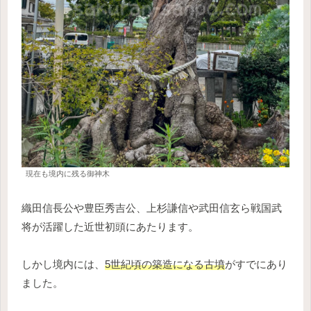
現在も境内に残る御神木
織田信長公や豊臣秀吉公、上杉謙信や武田信玄ら戦国武
将が活躍した近世初頭にあたります。
しかし境内には、
5世紀頃の築造になる古墳
がすでにあり
ました。