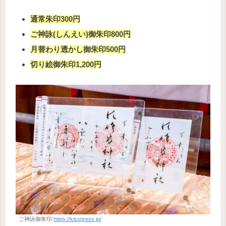
通常朱印300円
ご神詠(しんえい)御朱印800円
月替わり透かし御朱印500円
切り絵御朱印1,200円
ご神詠御朱印
https://kisspress.jp/