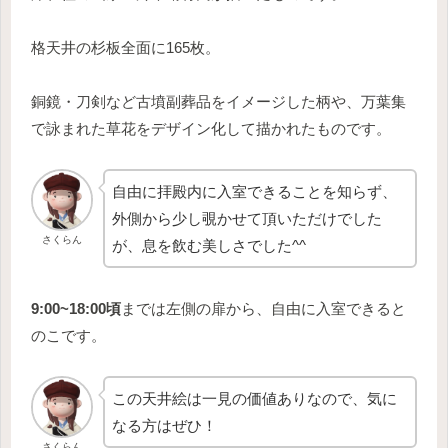
格天井の杉板全面に165枚。
銅鏡・刀剣など古墳副葬品をイメージした柄や、万葉集
で詠まれた草花をデザイン化して描かれたものです。
自由に拝殿内に入室できることを知らず、
外側から少し覗かせて頂いただけでした
さくらん
が、息を飲む美しさでした^^
9:00~18:00頃
までは左側の扉から、自由に入室できると
のこです。
この天井絵は一見の価値ありなので、気に
なる方はぜひ！
さくらん