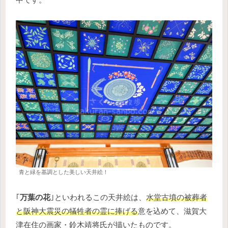
青と緑を基調とした美しい天井絵！
｢
万葉の花
｣といわれるこの天井絵は、
水堂古墳の被葬者
と阪神大震災の犠牲者の霊に捧げる
意を込めて、滋賀大
津在住の画家・鈴木靖将氏が描いたものです。