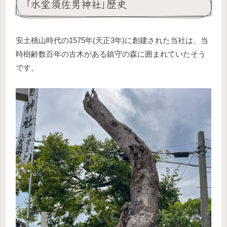
｢水堂須佐男神社｣歴史
安土桃山時代の1575年(天正3年)に創建された当社は、当
時樹齢数百年の古木がある鎮守の森に囲まれていたそう
です。