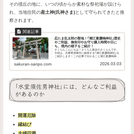
その墳丘の地に、いつの頃からか素朴な祭祀場が設けら
れ、当地住民の
産土神(氏神さま)
として守られてきたと推
察されます。
忍たま乱太郎の聖地！｢潮江素盞嗚神社｣歴史
やご利益、御朱印やお守り購入時間や日に
ち、境内の様子をご紹介！
さくらんこんにちは！さくらん散歩のさくらんです。
今回は、兵庫県尼崎市に鎮座する｢潮江素盞嗚神社｣を
ご紹介します！この記事で分かること潮江素盞嗚神社
の歴史や御祭神どんなご利益があるのかなぜ忍たま乱
2026.03.03
太郎の聖地？境内の様子授与品についてアクセス方...
sakuran-sanpo.com
｢水堂須佐男神社｣には、どんなご利益
があるのか
開運厄除
縁結び
夫婦円満