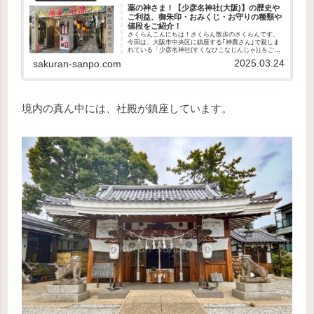
薬の神さま！【少彦名神社(大阪)】の歴史や
ご利益、御朱印・おみくじ・お守りの種類や
値段をご紹介！
さくらんこんにちは！さくらん散歩のさくらんです。
今回は、大阪市中央区に鎮座する｢神農さん｣で親しま
れている「少彦名神社(すくなひこなじんじゃ)｣をご紹
介します！この記事で分かること少彦名神社の歴史や
2025.03.24
sakuran-sanpo.com
御祭神どんなご利益があるのか授与品の種類や...
境内の真ん中には、社殿が鎮座しています。