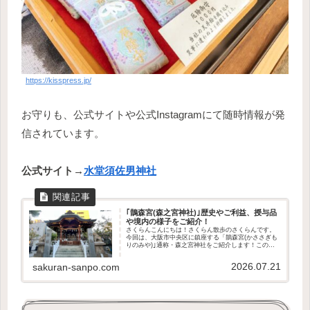
https://kisspress.jp/
お守りも、公式サイトや公式Instagramにて随時情報が発
信されています。
公式サイト→
水堂須佐男神社
｢鵲森宮(森之宮神社)｣歴史やご利益、授与品
や境内の様子をご紹介！
さくらんこんにちは！さくらん散歩のさくらんです。
今回は、大阪市中央区に鎮座する「鵲森宮(かささぎも
りのみや)｣通称・森之宮神社をご紹介します！この記
事で分かること森之宮神社の歴史や御祭神どんなご利
益があるのか授与品の種類や値段境内の様子アク...
2026.07.21
sakuran-sanpo.com