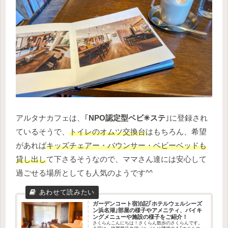
アルタナカフェは、｢
NPO認定型ベビ✳︎ステ
｣に登録され
ているそうで、
トイレのオムツ交換台
はもちろん、希望
があれば
キッズチェアー・バウンサー・ベビーベッドも
貸し出し
て下さるそうなので、ママさん達には安心して
過ごせる場所としても人気のようです^^
ガーデンコート宿泊記｢ホテルウェルシーズ
ン浜名湖｣部屋の様子やアメニティ、バイキ
ングメニューや施設の様子をご紹介！
さくらんこんにちは！さくらん散歩のさくらんです。