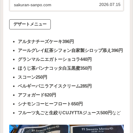
や工房｣をご紹介します！この記事で分かること定番・
2026.07.15
sakuran-sanpo.com
季節ごとのメニューや値段持ち帰り品の種類や値...
デザートメニュー
アルタナチーズケーキ396円
アールグレイ紅茶シフォン自家製シロップ添え396円
グランマルニエガトーショコラ440円
ほうじ茶パンナコッタ白玉黒蜜350円
スコーン250円
ベルギーバニラアイスクリーム285円
アフォガード620円
シナモンコーヒーフロート650円
フルーツ丸ごと生絞りCUJYTTAジュース500円
など