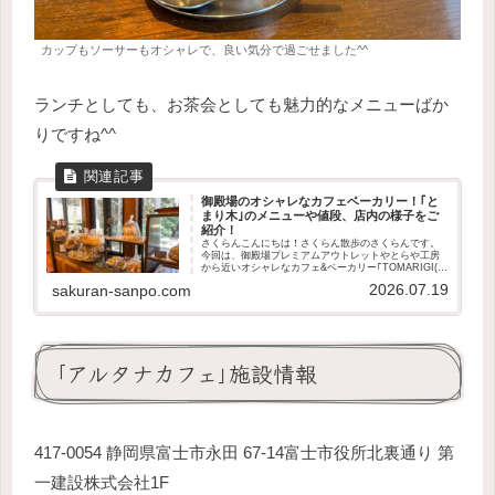
カップもソーサーもオシャレで、良い気分で過ごせました^^
ランチとしても、お茶会としても魅力的なメニューばか
りですね^^
御殿場のオシャレなカフェベーカリー！｢と
まり木｣のメニューや値段、店内の様子をご
紹介！
さくらんこんにちは！さくらん散歩のさくらんです。
今回は、御殿場プレミアムアウトレットやとらや工房
から近いオシャレなカフェ&ベーカリー｢TOMARIGI(と
まり木)｣をご紹介をします！この記事で分かることカ
2026.07.19
sakuran-sanpo.com
フェ・ベーカリーのメニューや値段店内...
｢アルタナカフェ｣施設情報
417-0054 静岡県富士市永田 67-14富士市役所北裏通り 第
一建設株式会社1F