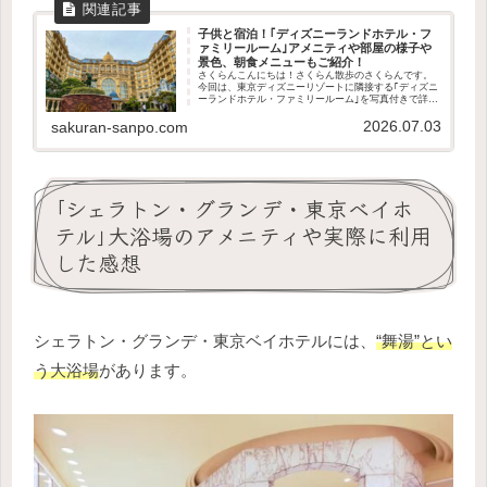
子供と宿泊！｢ディズニーランドホテル・フ
ァミリールーム｣アメニティや部屋の様子や
景色、朝食メニューもご紹介！
さくらんこんにちは！さくらん散歩のさくらんです。
今回は、東京ディズニーリゾートに隣接する｢ディズニ
ーランドホテル・ファミリールーム｣を写真付きで詳し
くご紹介します！大人4人、小学生未満1人、乳幼児1人
2026.07.03
の計6人で宿泊したので、子供連れでの感想...
sakuran-sanpo.com
｢シェラトン・グランデ・東京ベイホ
テル｣大浴場のアメニティや実際に利用
した感想
シェラトン・グランデ・東京ベイホテルには、
“舞湯”とい
う大浴場
があります。