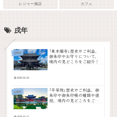
レジャー施設
カフェ
戌年
｢東本願寺｣歴史やご利益、
京都府
御朱印やお守りについて、
境内の見どころをご紹介！
2025.02.19
｢平等院｣歴史やご利益、御
京都府
朱印や御朱印帳の種類や値
段、境内の見どころをご紹
介！
2025.02.17